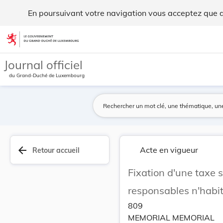
Fixation d'une taxe scolaire pour les enfants d... - Legilux
En poursuivant votre navigation vous acceptez que des
Aller au contenu
Journal officiel
du Grand-Duché de Luxembourg
arrow_back
Acte en vigueur
Retour accueil
Fixation d'une taxe s
responsables n'habit
809
MEMORIAL MEMORIAL