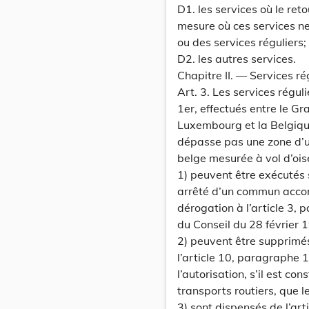
D1. les services où le ret
mesure où ces services ne
ou des services réguliers;
D2. les autres services.
Chapitre II. — Services ré
Art. 3. Les services réguli
1er, effectués entre le G
Luxembourg et la Belgique,
dépasse pas une zone d’un
belge mesurée à vol d’oise
1) peuvent être exécutés 
arrêté d’un commun accor
dérogation à l’article 3,
du Conseil du 28 février 
2) peuvent être supprimés
l’article 10, paragraphe 
l’autorisation, s’il est co
transports routiers, que leu
3) sont dispensés de l’ar