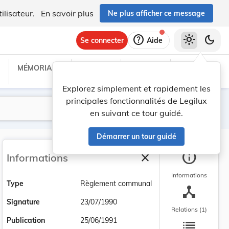
ilisateur.
En savoir plus
Ne plus afficher ce message
help
light_mode
dark_mode
Se connecter
Aide
MÉMORIAL C
TRAITÉS
PROJETS
TEXTES UE
Explorez simplement et rapidement les
principales fonctionnalités de Legilux
Lancer la recherche
Filtres
en suivant ce tour guidé.
Démarrer un tour guidé
info
close
Informations
Fermer la barre latéra
Informations
Type
Règlement communal
device_hub
Signature
23/07/1990
Relations (1)
list
Publication
25/06/1991