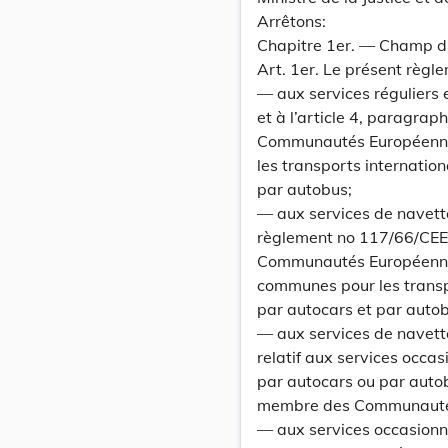
Arrêtons:
Chapitre 1er. — Champ d’
Art. 1er. Le présent règl
— aux services réguliers e
et à l’article 4, paragra
Communautés Européennes
les transports internatio
par autobus;
— aux services de navette 
règlement no 117/66/CEE
Communautés Européennes 
communes pour les transp
par autocars et par auto
— aux services de navette 
relatif aux services occa
par autocars ou par autob
membre des Communauté
— aux services occasionnel