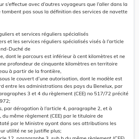
our s’effectue avec d’autres voyageurs que l’aller dans la
 tombent pas sous la définition des services de navette
guliers et services réguliers spécialisés
ers et les services réguliers spécialisés visés à l’article
rand-Duché de
 dont le parcours est inférieur à cent kilomètres et ne
e profondeur de cinquante kilomètres en territoire
au à partir de la frontière,
sous le couvert d’une autorisation, dont le modèle est
d entre les administrations des pays du Benelux, par
 paragraphes 3 et 4 du règlement (CEE) no 517/72 précité
1972;
, par dérogation à l’article 4, paragraphe 2, et à
1, du même règlement (CEE) par le titulaire de
nstaté par le Ministre ayant dans ses attributions les
r utilité ne se justifie plus;
ticle 12, paragraphe 3, sub b du même règlement (CEE)