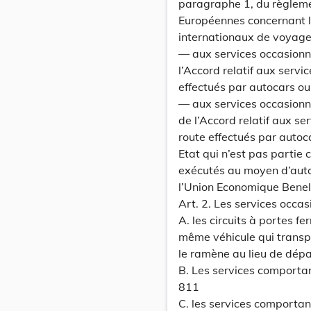
paragraphe 1, du règlem
Européennes concernant l
internationaux de voyageu
— aux services occasionnel
l’Accord relatif aux serv
effectués par autocars o
— aux services occasionne
de l’Accord relatif aux s
route effectués par autoc
Etat qui n’est pas partie 
exécutés au moyen d’auto
l’Union Economique Benel
Art. 2. Les services occas
A. les circuits à portes f
même véhicule qui transpo
le ramène au lieu de dépa
B. Les services comportan
811
C. les services comportan