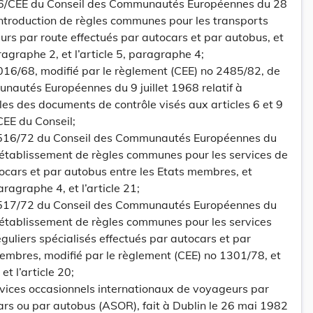
66/CEE du Conseil des Communautés Européennes du 28
’introduction de règles communes pour les transports
rs par route effectués par autocars et par autobus, et
agraphe 2, et l’article 5, paragraphe 4;
016/68, modifié par le règlement (CEE) no 2485/82, de
autés Européennes du 9 juillet 1968 relatif à
es des documents de contrôle visés aux articles 6 et 9
EE du Conseil;
o 516/72 du Conseil des Communautés Européennes du
 l’établissement de règles communes pour les services de
ocars et par autobus entre les Etats membres, et
ragraphe 4, et l’article 21;
o 517/72 du Conseil des Communautés Européennes du
 l’établissement de règles communes pour les services
réguliers spécialisés effectués par autocars et par
embres, modifié par le règlement (CEE) no 1301/78, et
t l’article 20;
ervices occasionnels internationaux de voyageurs par
ars ou par autobus (ASOR), fait à Dublin le 26 mai 1982