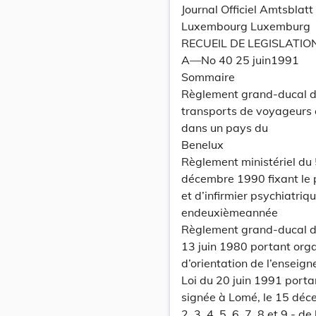
Journal Officiel Amtsbla
Luxembourg Luxemburg
RECUEIL DE LEGISLATIO
A—No 40 25 juin1991
Sommaire
Règlement grand-ducal du
transports de voyageurs 
dans un pays du
Benelux
Règlement ministériel du 
décembre 1990 fixant le 
et d’infirmier psychiatr
endeuxièmeannée
Règlement grand-ducal du
13 juin 1980 portant orga
d’orientation de l’ensei
Loi du 20 juin 1991 port
signée à Lomé, le 15 déce
2, 3, 4, 5, 6, 7, 8 et 9 - 