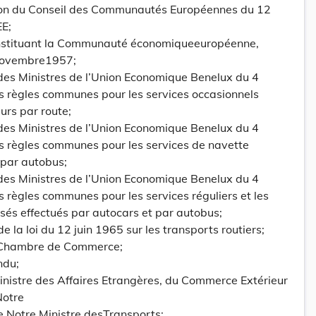
sion du Conseil des Communautés Européennes du 12
EE;
 instituant la Communauté économiqueeuropéenne,
0novembre1957;
 des Ministres de l’Union Economique Benelux du 4
 règles communes pour les services occasionnels
urs par route;
 des Ministres de l’Union Economique Benelux du 4
 règles communes pour les services de navette
 par autobus;
 des Ministres de l’Union Economique Benelux du 4
règles communes pour les services réguliers et les
isés effectués par autocars et par autobus;
 de la loi du 12 juin 1965 sur les transports routiers;
a Chambre de Commerce;
ndu;
inistre des Affaires Etrangères, du Commerce Extérieur
Notre
de Notre Ministre desTransports;