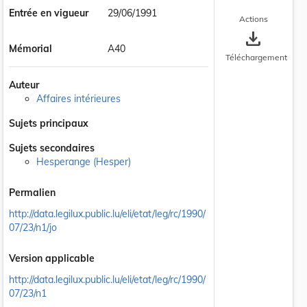
Entrée en vigueur
29/06/1991
Actions
save_alt
Mémorial
A40
Téléchargement
Auteur
Affaires intérieures
Sujets principaux
Sujets secondaires
Hesperange (Hesper)
Permalien
http://data.legilux.public.lu/eli/etat/leg/rc/1990/
07/23/n1/jo
Version applicable
http://data.legilux.public.lu/eli/etat/leg/rc/1990/
07/23/n1