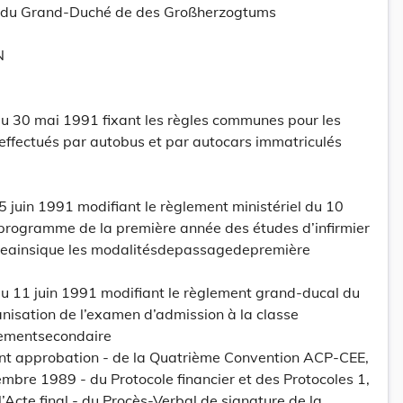
tt du Grand-Duché de des Großherzogtums
N
 30 mai 1991 fixant les règles communes pour les
effectués par autobus et par autocars immatriculés
5 juin 1991 modifiant le règlement ministériel du 10
programme de la première année des études d’infirmier
iqueainsique les modalitésdepassagedepremière
 11 juin 1991 modifiant le règlement grand-ducal du
nisation de l’examen d’admission à la classe
gnementsecondaire
ant approbation - de la Quatrième Convention ACP-CEE,
mbre 1989 - du Protocole financier et des Protocoles 1,
de l’Acte final - du Procès-Verbal de signature de la