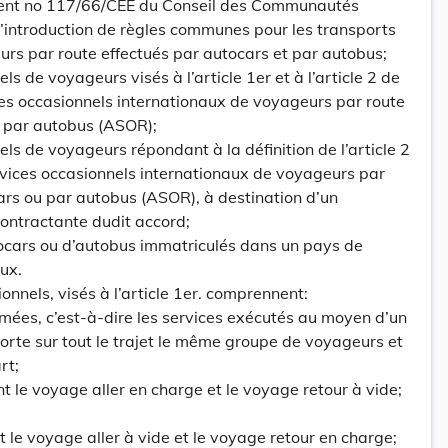
ent no 117/66/CEE du Conseil des Communautés
’introduction de règles communes pour les transports
rs par route effectués par autocars et par autobus;
s de voyageurs visés à l’article 1er et à l’article 2 de
ices occasionnels internationaux de voyageurs par route
u par autobus (ASOR);
ls de voyageurs répondant à la définition de l’article 2
ervices occasionnels internationaux de voyageurs par
ars ou par autobus (ASOR), à destination d’un
contractante dudit accord;
cars ou d’autobus immatriculés dans un pays de
ux.
ionnels, visés à l’article 1er. comprennent:
ermées, c’est-à-dire les services exécutés au moyen d’un
rte sur tout le trajet le même groupe de voyageurs et
rt;
t le voyage aller en charge et le voyage retour à vide;
t le voyage aller à vide et le voyage retour en charge;