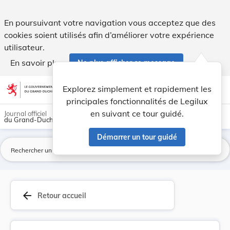
Règlement-taxe sur l'enlèvement des ordures mén... - Legil
En poursuivant votre navigation vous acceptez que des
cookies soient utilisés afin d’améliorer votre expérience
utilisateur.
En savoir plus
Ne plus afficher ce message
Aller au contenu
help
light_mode
dark_mode
account_circle
Explorez simplement et rapidement les
Aide
principales fonctionnalités de Legilux
en suivant ce tour guidé.
Journal officiel
du Grand-Duché de Luxembourg
Démarrer un tour guidé
La
arrow_back
Retour accueil