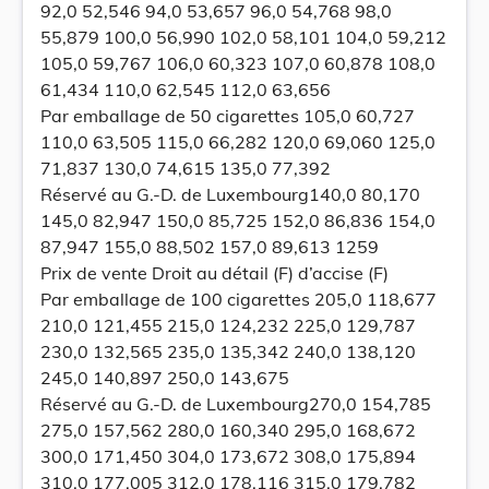
92,0 52,546 94,0 53,657 96,0 54,768 98,0
55,879 100,0 56,990 102,0 58,101 104,0 59,212
105,0 59,767 106,0 60,323 107,0 60,878 108,0
61,434 110,0 62,545 112,0 63,656
Par emballage de 50 cigarettes 105,0 60,727
110,0 63,505 115,0 66,282 120,0 69,060 125,0
71,837 130,0 74,615 135,0 77,392
Réservé au G.-D. de Luxembourg140,0 80,170
145,0 82,947 150,0 85,725 152,0 86,836 154,0
87,947 155,0 88,502 157,0 89,613 1259
Prix de vente Droit au détail (F) d’accise (F)
Par emballage de 100 cigarettes 205,0 118,677
210,0 121,455 215,0 124,232 225,0 129,787
230,0 132,565 235,0 135,342 240,0 138,120
245,0 140,897 250,0 143,675
Réservé au G.-D. de Luxembourg270,0 154,785
275,0 157,562 280,0 160,340 295,0 168,672
300,0 171,450 304,0 173,672 308,0 175,894
310,0 177,005 312,0 178,116 315,0 179,782