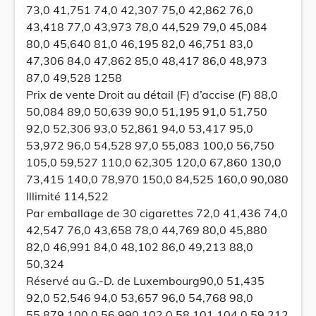
73,0 41,751 74,0 42,307 75,0 42,862 76,0
43,418 77,0 43,973 78,0 44,529 79,0 45,084
80,0 45,640 81,0 46,195 82,0 46,751 83,0
47,306 84,0 47,862 85,0 48,417 86,0 48,973
87,0 49,528 1258
Prix de vente Droit au détail (F) d’accise (F) 88,0
50,084 89,0 50,639 90,0 51,195 91,0 51,750
92,0 52,306 93,0 52,861 94,0 53,417 95,0
53,972 96,0 54,528 97,0 55,083 100,0 56,750
105,0 59,527 110,0 62,305 120,0 67,860 130,0
73,415 140,0 78,970 150,0 84,525 160,0 90,080
Illimité 114,522
Par emballage de 30 cigarettes 72,0 41,436 74,0
42,547 76,0 43,658 78,0 44,769 80,0 45,880
82,0 46,991 84,0 48,102 86,0 49,213 88,0
50,324
Réservé au G.-D. de Luxembourg90,0 51,435
92,0 52,546 94,0 53,657 96,0 54,768 98,0
55,879 100,0 56,990 102,0 58,101 104,0 59,212