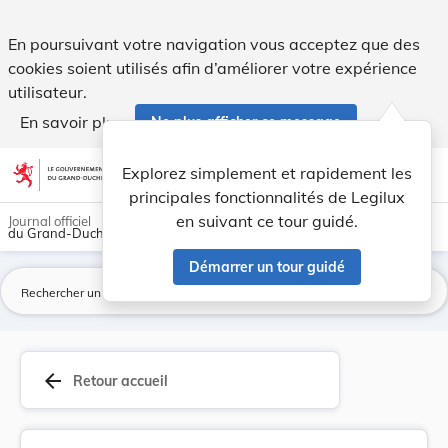
Règlement-taxe sur les repas sur roues. - Legilux
En poursuivant votre navigation vous acceptez que des
cookies soient utilisés afin d’améliorer votre expérience
utilisateur.
En savoir plus
Ne plus afficher ce message
Aller au contenu
help
light_mode
dark_mode
account_circle
Explorez simplement et rapidement les
Aide
principales fonctionnalités de Legilux
en suivant ce tour guidé.
Journal officiel
du Grand-Duché de Luxembourg
Démarrer un tour guidé
La
arrow_back
Retour accueil