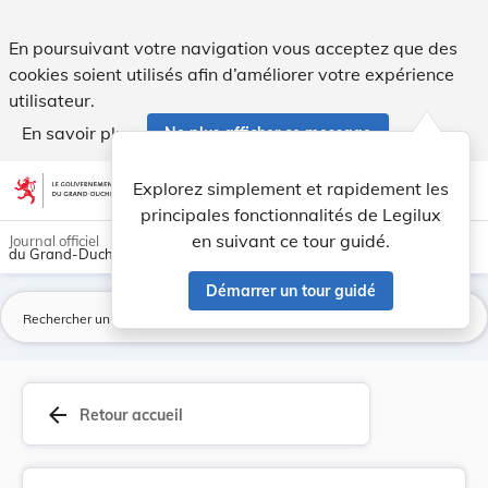
Règlement-taxe sur les cimetières. - Legilux
En poursuivant votre navigation vous acceptez que des
cookies soient utilisés afin d’améliorer votre expérience
utilisateur.
En savoir plus
Ne plus afficher ce message
Aller au contenu
help
light_mode
dark_mode
account_circle
Explorez simplement et rapidement les
Aide
principales fonctionnalités de Legilux
en suivant ce tour guidé.
Journal officiel
du Grand-Duché de Luxembourg
Démarrer un tour guidé
La
arrow_back
Retour accueil