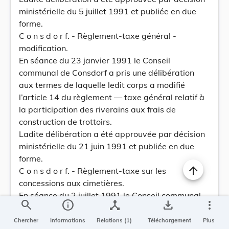
ministérielle du 5 juillet 1991 et publiée en due
forme.
C o n s d o r f. - Règlement-taxe général -
modification.
En séance du 23 janvier 1991 le Conseil
communal de Consdorf a pris une délibération
aux termes de laquelle ledit corps a modifié
l’article 14 du règlement — taxe général relatif à
la participation des riverains aux frais de
construction de trottoirs.
Ladite délibération a été approuvée par décision
ministérielle du 21 juin 1991 et publiée en due
forme.
C o n s d o r f. - Règlement-taxe sur les
concessions aux cimetières.
En séance du 2 juillet 1991 le Conseil communal
search
info
device_hub
save_alt
more_vert
de Consdorf a pris une délibération aux termes de
laquelle ledit corps a modifié la taxe concernant
Chercher
Informations
Relations (1)
Téléchargement
Plus