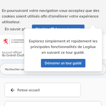
Nouvelle fixation du prix de vente des poubelle... - Legilux
En poursuivant votre navigation vous acceptez que des
cookies soient utilisés afin d’améliorer votre expérience
utilisateur.
En savoir plus
Ne plus afficher ce message
Aller au contenu
help
light_mode
dark_mode
account_circle
Explorez simplement et rapidement les
Aide
principales fonctionnalités de Legilux
en suivant ce tour guidé.
Journal officiel
du Grand-Duché de Luxembourg
Démarrer un tour guidé
La
arrow_back
Retour accueil