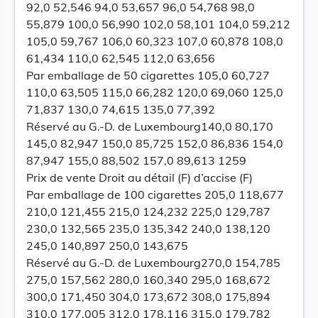
92,0 52,546 94,0 53,657 96,0 54,768 98,0
55,879 100,0 56,990 102,0 58,101 104,0 59,212
105,0 59,767 106,0 60,323 107,0 60,878 108,0
61,434 110,0 62,545 112,0 63,656
Par emballage de 50 cigarettes 105,0 60,727
110,0 63,505 115,0 66,282 120,0 69,060 125,0
71,837 130,0 74,615 135,0 77,392
Réservé au G.-D. de Luxembourg140,0 80,170
145,0 82,947 150,0 85,725 152,0 86,836 154,0
87,947 155,0 88,502 157,0 89,613 1259
Prix de vente Droit au détail (F) d’accise (F)
Par emballage de 100 cigarettes 205,0 118,677
210,0 121,455 215,0 124,232 225,0 129,787
230,0 132,565 235,0 135,342 240,0 138,120
245,0 140,897 250,0 143,675
Réservé au G.-D. de Luxembourg270,0 154,785
275,0 157,562 280,0 160,340 295,0 168,672
300,0 171,450 304,0 173,672 308,0 175,894
310,0 177,005 312,0 178,116 315,0 179,782