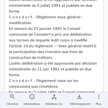
ministérielle du 5 juillet 1991 et publiée en due
forme.
C o n s d o r f. - Règlement-taxe général -
modification.
En séance du 23 janvier 1991 le Conseil
communal de Consdorf a pris une délibération
aux termes de laquelle ledit corps a modifié
l’article 14 du règlement — taxe général relatif à
la participation des riverains aux frais de
construction de trottoirs.
Ladite délibération a été approuvée par décision
ministérielle du 21 juin 1991 et publiée en due
forme.
C o n s d o r f. - Règlement-taxe sur les
concessions aux cimetières.
En séance du 2 juillet 1991 le Conseil communal
search
info
device_hub
save_alt
more_vert
de Consdorf a pris une délibération aux termes de
laquelle ledit corps a modifié la taxe concernant
Chercher
Informations
Relations (1)
Téléchargement
Plus