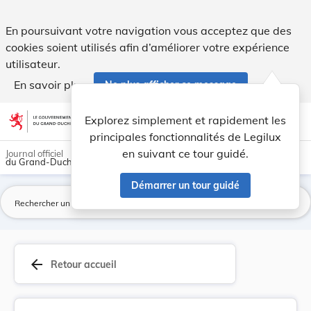
Règlement-taxe sur les nuits blanches. - Legilux
En poursuivant votre navigation vous acceptez que des
cookies soient utilisés afin d’améliorer votre expérience
utilisateur.
En savoir plus
Ne plus afficher ce message
Aller au contenu
help
light_mode
dark_mode
account_circle
Explorez simplement et rapidement les
Aide
principales fonctionnalités de Legilux
en suivant ce tour guidé.
Journal officiel
du Grand-Duché de Luxembourg
Démarrer un tour guidé
La
arrow_back
Retour accueil