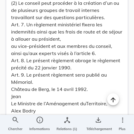
(2) Le conseil peut procéder à la création d’un ou
de plusieurs groupes de travail internes
travaillant sur des questions particulières.
Art. 7. Un règlement ministériel fixera les
indemnités ainsi que les frais de route et de séjour
à allouer au président,
au vice-président et aux membres du conseil,
ainsi qu’aux experts visés à l’article 6.
Art. 8. Le présent règlement abroge le règlement
précité du 22 janvier 1990.
Art. 9. Le présent règlement sera publié au
Mémorial.
Château de Berg, le 14 avril 1992.
Jean
Le Ministre de l’Aménagement duTerritoire,
Alex Bodry
Règlement grand-ducal du 14 avril 1992
search
info
device_hub
save_alt
more_vert
concernant la composition, l’organisation et le
Chercher
Informations
Relations (1)
Téléchargement
Plus
fonctionnement du