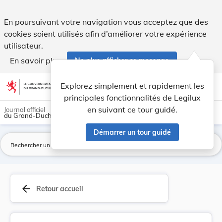
Règlement-taxe sur l'utilisation du Centre cult... - Legilux
En poursuivant votre navigation vous acceptez que des
cookies soient utilisés afin d’améliorer votre expérience
utilisateur.
En savoir plus
Ne plus afficher ce message
Aller au contenu
help
light_mode
dark_mode
account_circle
Explorez simplement et rapidement les
Aide
principales fonctionnalités de Legilux
en suivant ce tour guidé.
Journal officiel
du Grand-Duché de Luxembourg
Démarrer un tour guidé
La
arrow_back
Retour accueil