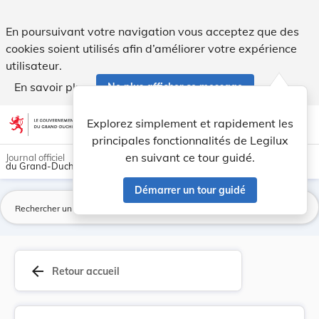
Taxe unique à payer par les abonnés de l'antenn... - Legilux
En poursuivant votre navigation vous acceptez que des
cookies soient utilisés afin d’améliorer votre expérience
utilisateur.
En savoir plus
Ne plus afficher ce message
Aller au contenu
help
light_mode
dark_mode
account_circle
Explorez simplement et rapidement les
Aide
principales fonctionnalités de Legilux
en suivant ce tour guidé.
Journal officiel
du Grand-Duché de Luxembourg
Démarrer un tour guidé
La
arrow_back
Retour accueil