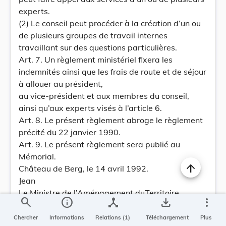
experts.
(2) Le conseil peut procéder à la création d’un ou
de plusieurs groupes de travail internes
travaillant sur des questions particulières.
Art. 7. Un règlement ministériel fixera les
indemnités ainsi que les frais de route et de séjour
à allouer au président,
au vice-président et aux membres du conseil,
ainsi qu’aux experts visés à l’article 6.
Art. 8. Le présent règlement abroge le règlement
précité du 22 janvier 1990.
Art. 9. Le présent règlement sera publié au
Mémorial.
Château de Berg, le 14 avril 1992.
Jean
Le Ministre de l’Aménagement duTerritoire,
search
info
device_hub
save_alt
more_vert
Alex Bodry
Règlement grand-ducal du 14 avril 1992
Chercher
Informations
Relations (1)
Téléchargement
Plus