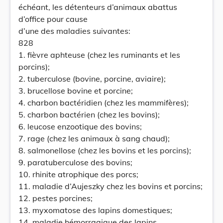
échéant, les détenteurs d’animaux abattus
d’office pour cause
d’une des maladies suivantes:
828
1. fièvre aphteuse (chez les ruminants et les
porcins);
2. tuberculose (bovine, porcine, aviaire);
3. brucellose bovine et porcine;
4. charbon bactéridien (chez les mammifères);
5. charbon bactérien (chez les bovins);
6. leucose enzootique des bovins;
7. rage (chez les animaux à sang chaud);
8. salmonellose (chez les bovins et les porcins);
9. paratuberculose des bovins;
10. rhinite atrophique des porcs;
11. maladie d’Aujeszky chez les bovins et porcins;
12. pestes porcines;
13. myxomatose des lapins domestiques;
14. maladie hémorragique des lapins