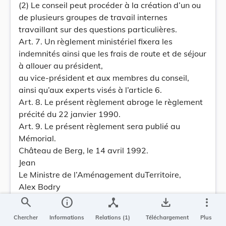
(2) Le conseil peut procéder à la création d’un ou
de plusieurs groupes de travail internes
travaillant sur des questions particulières.
Art. 7. Un règlement ministériel fixera les
indemnités ainsi que les frais de route et de séjour
à allouer au président,
au vice-président et aux membres du conseil,
ainsi qu’aux experts visés à l’article 6.
Art. 8. Le présent règlement abroge le règlement
précité du 22 janvier 1990.
Art. 9. Le présent règlement sera publié au
Mémorial.
Château de Berg, le 14 avril 1992.
Jean
Le Ministre de l’Aménagement duTerritoire,
Alex Bodry
Règlement grand-ducal du 14 avril 1992
search
info
device_hub
save_alt
more_vert
concernant la composition, l’organisation et le
Chercher
Informations
Relations (1)
Téléchargement
Plus
fonctionnement du