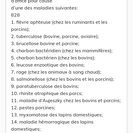
d’office pour cause
d’une des maladies suivantes:
828
1. fièvre aphteuse (chez les ruminants et les
porcins);
2. tuberculose (bovine, porcine, aviaire);
3. brucellose bovine et porcine;
4. charbon bactéridien (chez les mammifères);
5. charbon bactérien (chez les bovins);
6. leucose enzootique des bovins;
7. rage (chez les animaux à sang chaud);
8. salmonellose (chez les bovins et les porcins);
9. paratuberculose des bovins;
10. rhinite atrophique des porcs;
11. maladie d’Aujeszky chez les bovins et porcins;
12. pestes porcines;
13. myxomatose des lapins domestiques;
14. maladie hémorragique des lapins
domestiques;