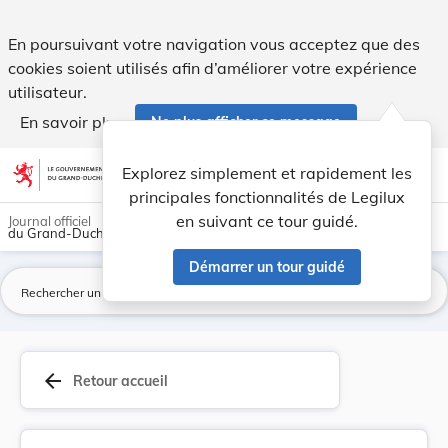
Règlement-taxe sur l'utilisation de la canalisa... - Legilux
En poursuivant votre navigation vous acceptez que des
cookies soient utilisés afin d’améliorer votre expérience
utilisateur.
En savoir plus
Ne plus afficher ce message
Aller au contenu
help
light_mode
dark_mode
account_circle
Explorez simplement et rapidement les
Aide
principales fonctionnalités de Legilux
en suivant ce tour guidé.
Journal officiel
du Grand-Duché de Luxembourg
Démarrer un tour guidé
La
arrow_back
Retour accueil