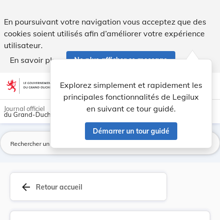
Règlement-taxe sur l'incinération des ordures m... - Legilux
En poursuivant votre navigation vous acceptez que des
cookies soient utilisés afin d’améliorer votre expérience
utilisateur.
En savoir plus
Ne plus afficher ce message
Aller au contenu
help
light_mode
dark_mode
account_circle
Explorez simplement et rapidement les
Aide
principales fonctionnalités de Legilux
en suivant ce tour guidé.
Journal officiel
du Grand-Duché de Luxembourg
Démarrer un tour guidé
La
arrow_back
Retour accueil