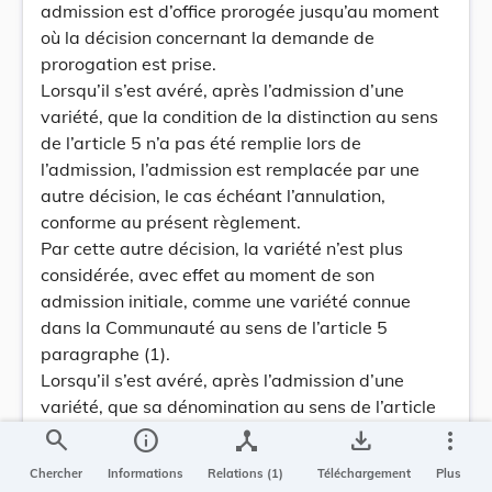
admission est d’office prorogée jusqu’au moment
où la décision concernant la demande de
prorogation est prise.
Lorsqu’il s’est avéré, après l’admission d’une
variété, que la condition de la distinction au sens
de l’article 5 n’a pas été remplie lors de
l’admission, l’admission est remplacée par une
autre décision, le cas échéant l’annulation,
conforme au présent règlement.
Par cette autre décision, la variété n’est plus
considérée, avec effet au moment de son
admission initiale, comme une variété connue
dans la Communauté au sens de l’article 5
paragraphe (1).
Lorsqu’il s’est avéré, après l’admission d’une
variété, que sa dénomination au sens de l’article
12 n’a pas été acceptable lors de l’admission, la
search
info
device_hub
save_alt
more_vert
dénomination est adaptée de telle manière qu’elle
Chercher
Informations
Relations (1)
Téléchargement
Plus
soit conforme au présent règlement; la