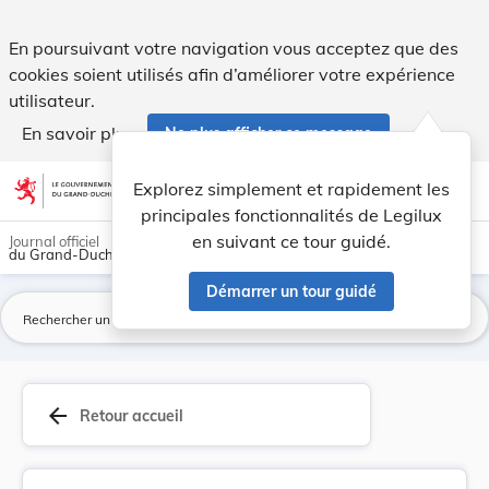
Modification du règlement de circulation. - Legilux
En poursuivant votre navigation vous acceptez que des
cookies soient utilisés afin d’améliorer votre expérience
utilisateur.
En savoir plus
Ne plus afficher ce message
Aller au contenu
help
light_mode
dark_mode
account_circle
Explorez simplement et rapidement les
Aide
principales fonctionnalités de Legilux
en suivant ce tour guidé.
Journal officiel
du Grand-Duché de Luxembourg
Démarrer un tour guidé
La
arrow_back
Retour accueil