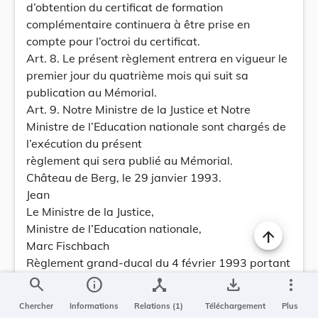
d’obtention du certificat de formation
complémentaire continuera à être prise en
compte pour l’octroi du certificat.
Art. 8. Le présent règlement entrera en vigueur le
premier jour du quatrième mois qui suit sa
publication au Mémorial.
Art. 9. Notre Ministre de la Justice et Notre
Ministre de l’Education nationale sont chargés de
l’exécution du présent
règlement qui sera publié au Mémorial.
Château de Berg, le 29 janvier 1993.
Jean
Le Ministre de la Justice,
Ministre de l’Education nationale,
Marc Fischbach
Règlement grand-ducal du 4 février 1993 portant
modification du règlement grand-ducal modifié du
search
info
device_hub
save_alt
more_vert
15 juillet 1967 portant fixation de la rémunération
Chercher
Informations
Relations (1)
Téléchargement
Plus
des volontaires de l’Armée.