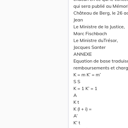
qui sera publié au Mémori
Château de Berg, le 26 a
Jean
Le Ministre de la Justice,
Marc Fischbach
Le Ministre duTrésor,
Jacques Santer
ANNEXE
Equation de base traduisa
remboursements et charge
K = m K’ = m’
S S
K = 1 K’ = 1
A
K t
K (l + i) =
A’
K’ t