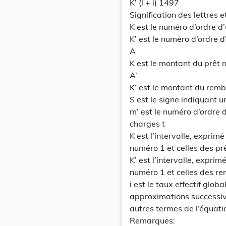
K’ (l + i) 1497
Signification des lettres 
K est le numéro d’ordre d’
K’ est le numéro d’ordre
A
K est le montant du prêt
A’
K’ est le montant du rem
S est le signe indiquant 
m’ est le numéro d’ordre
charges t
K est l’intervalle, exprim
numéro 1 et celles des pr
K’ est l’intervalle, expri
numéro 1 et celles des 
i est le taux effectif globa
approximations successive
autres termes de l’équati
Remarques: