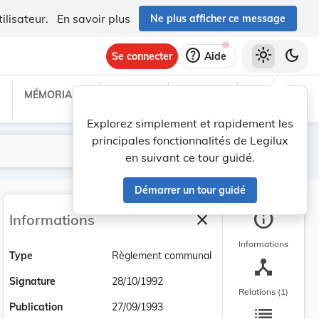
ilisateur.
En savoir plus
Ne plus afficher ce message
help
light_mode
dark_mode
Se connecter
Aide
MÉMORIAL C
TRAITÉS
PROJETS
TEXTES UE
Explorez simplement et rapidement les
principales fonctionnalités de Legilux
Lancer la recherche
Filtres
en suivant ce tour guidé.
Démarrer un tour guidé
info
close
Informations
Fermer la barre latéra
Informations
Type
Règlement communal
device_hub
Signature
28/10/1992
Relations (1)
list
Publication
27/09/1993