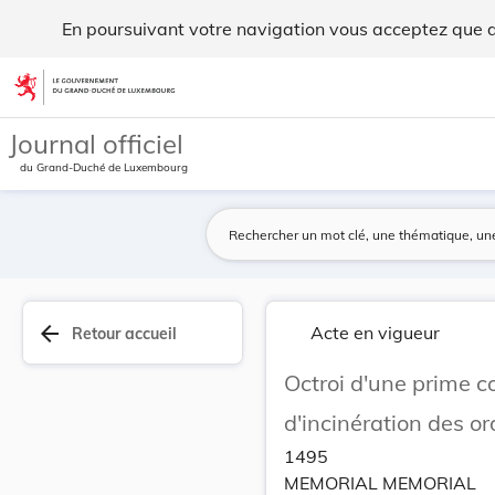
Octroi d'une prime compensatoire sur les taxes ... - Legilux
En poursuivant votre navigation vous acceptez que des
Aller au contenu
Journal officiel
du Grand-Duché de Luxembourg
arrow_back
Acte en vigueur
Retour accueil
Octroi d'une prime c
d'incinération des o
1495
MEMORIAL MEMORIAL