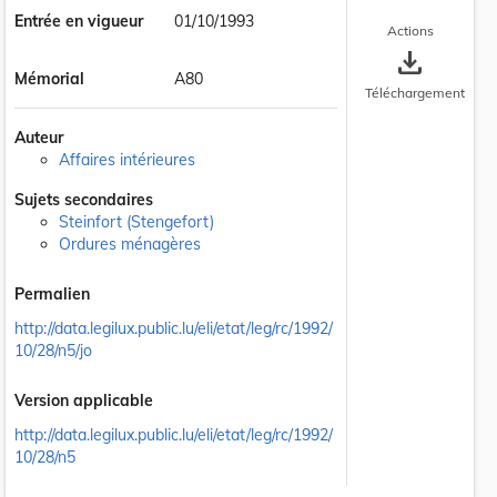
Entrée en vigueur
01/10/1993
Actions
save_alt
Mémorial
A80
Téléchargement
Auteur
Affaires intérieures
Sujets secondaires
Steinfort (Stengefort)
Ordures ménagères
Permalien
http://data.legilux.public.lu/eli/etat/leg/rc/1992/
10/28/n5/jo
Version applicable
http://data.legilux.public.lu/eli/etat/leg/rc/1992/
10/28/n5