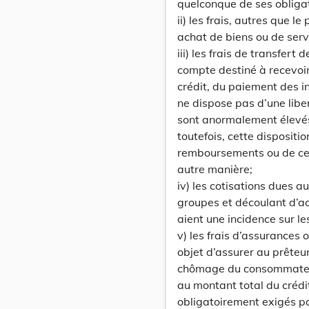
quelconque de ses obligat
ii) les frais, autres que 
achat de biens ou de servi
iii) les frais de transfert 
compte destiné à recevoi
crédit, du paiement des i
ne dispose pas d’une liber
sont anormalement élevé
toutefois, cette disposit
remboursements ou de ces
autre manière;
iv) les cotisations dues au
groupes et découlant d’acc
aient une incidence sur le
v) les frais d’assurances 
objet d’assurer au prêteu
chômage du consommateur
au montant total du crédit,
obligatoirement exigés par