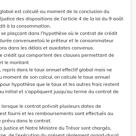
f global est calculé au moment de la conclusion du
judice des dispositions de l’article 4 de la loi du 9 août
dit à la consommation.
n se plaçcant dans l’hypothèse où le contrat de crédit
 durée convenueetoù le prêteur et le consommateur
ions dans les délais et auxdates convenus.
 de crédit qui comportent des clauses permettant de
 et le montant
s, repris dans le taux annuel effectif global mais ne
u moment de son calcul, on calcule le taux annuel
 pour hypothèse que le taux et les autres frais restent
u initial et s’appliquent jusqu’au terme du contrat de
, lorsque le contrat prévoit plusieurs dates de
est fourni et les remboursements sont effectués au
 prévu dans le contrat.
la Justice et Notre Ministre du Trésor sont chargés,
rne, de l’exécution du présent règlement grand-ducal