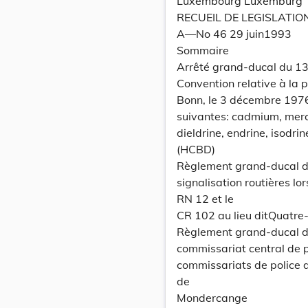
Luxembourg Luxemburg
RECUEIL DE LEGISLATIO
A—No 46 29 juin1993
Sommaire
Arrêté grand-ducal du 13
Convention relative à la p
Bonn, le 3 décembre 1976,
suivantes: cadmium, mercu
dieldrine, endrine, isodr
(HCBD)
Règlement grand-ducal du
signalisation routières l
RN 12 et le
CR 102 au lieu ditQuatre
Règlement grand-ducal du 
commissariat central de p
commissariats de police
de
Mondercange