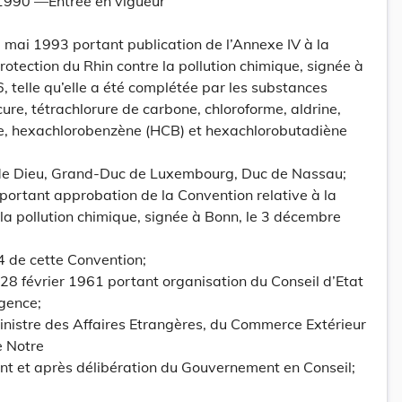
1990 —Entrée en vigueur
 mai 1993 portant publication de l’Annexe IV à la
rotection du Rhin contre la pollution chimique, signée à
 telle qu’elle a été complétée par les substances
re, tétrachlorure de carbone, chloroforme, aldrine,
ine, hexachlorobenzène (HCB) et hexachlorobutadiène
 de Dieu, Grand-Duc de Luxembourg, Duc de Nassau;
8 portant approbation de la Convention relative à la
 la pollution chimique, signée à Bonn, le 3 décembre
 14 de cette Convention;
du 28 février 1961 portant organisation du Conseil d’Etat
rgence;
inistre des Affaires Etrangères, du Commerce Extérieur
e Notre
nt et après délibération du Gouvernement en Conseil;