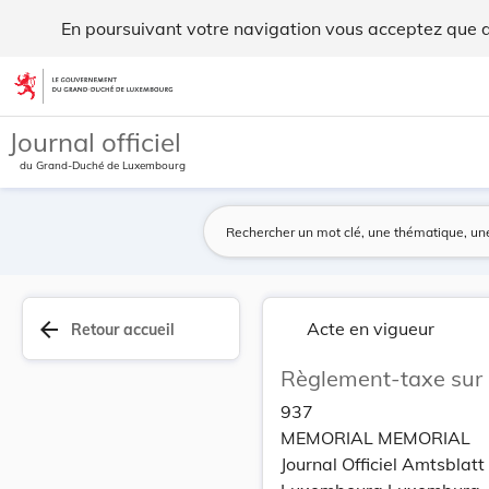
Règlement-taxe sur le stationnement des véhicul... - Legilux
En poursuivant votre navigation vous acceptez que des
Aller au contenu
Journal officiel
du Grand-Duché de Luxembourg
arrow_back
Acte en vigueur
Retour accueil
Règlement-taxe sur 
937
MEMORIAL MEMORIAL
Journal Officiel Amtsbla