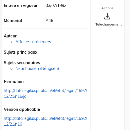
Entrée en vigueur
03/07/1993
Actions
save_alt
Mémorial
A46
Téléchargement
Auteur
Affaires intérieures
Sujets principaux
Sujets secondaires
Neunhausen (Néngsen)
Permalien
http://data.legilux.public.lu/eli/etat/leg/rc/1992/
12/21/n16/jo
Version applicable
http://data.legilux.public.lu/eli/etat/leg/rc/1992/
12/21/n16