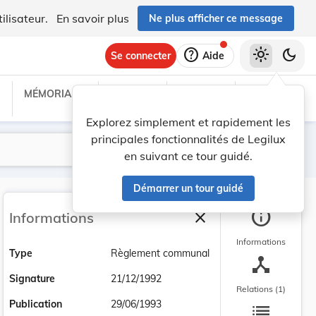
ilisateur.
En savoir plus
Ne plus afficher ce message
help
light_mode
dark_mode
Se connecter
Aide
MÉMORIAL C
TRAITÉS
PROJETS
TEXTES UE
Explorez simplement et rapidement les
principales fonctionnalités de Legilux
Lancer la recherche
Filtres
en suivant ce tour guidé.
Démarrer un tour guidé
info
close
Informations
Fermer la barre latéra
Informations
Type
Règlement communal
device_hub
Signature
21/12/1992
Relations (1)
list
Publication
29/06/1993