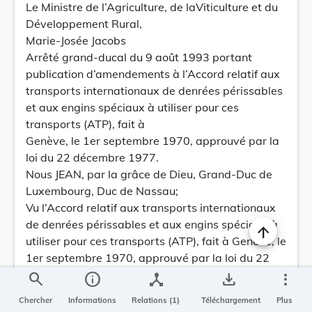
Le Ministre de l’Agriculture, de laViticulture et du
Développement Rural,
Marie-Josée Jacobs
Arrêté grand-ducal du 9 août 1993 portant
publication d’amendements à l’Accord relatif aux
transports internationaux de denrées périssables
et aux engins spéciaux à utiliser pour ces
transports (ATP), fait à
Genève, le 1er septembre 1970, approuvé par la
loi du 22 décembre 1977.
Nous JEAN, par la grâce de Dieu, Grand-Duc de
Luxembourg, Duc de Nassau;
Vu l’Accord relatif aux transports internationaux
de denrées périssables et aux engins spéciaux à
utiliser pour ces transports (ATP), fait à Genève, le
1er septembre 1970, approuvé par la loi du 22
décembre 1977;
search
info
device_hub
save_alt
more_vert
Vu l’article 18 de l’Accord précité;
Chercher
Informations
Relations (1)
Téléchargement
Plus
Vu les arrêtés grand-ducaux des 27 mars 1981,