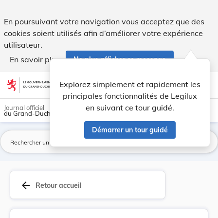
Modification du règlement de circulation. - Legilux
En poursuivant votre navigation vous acceptez que des
cookies soient utilisés afin d’améliorer votre expérience
utilisateur.
En savoir plus
Ne plus afficher ce message
Aller au contenu
help
light_mode
dark_mode
account_circle
Explorez simplement et rapidement les
Aide
principales fonctionnalités de Legilux
en suivant ce tour guidé.
Journal officiel
du Grand-Duché de Luxembourg
Démarrer un tour guidé
La
arrow_back
Retour accueil