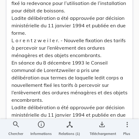
fixé la redevance pour l’utilisation de l’installation
pour débit de boissons.
Ladite délibération a été approuvée par décision
ministérielle du 11 janvier 1994 et publiée en due
forme.
L o r e n t z w e i l e r. - Nouvelle fixation des tarifs
à percevoir sur l’enlèvement des ordures
ménagères et des objets encombrants.
En séance du 8 décembre 1993 le Conseil
communal de Lorentzweiler a pris une
délibération aux termes de laquelle ledit corps a
nouvellement fixé les tarifs à percevoir sur
l’enlèvement des ordures ménagères et des objets
encombrants.
Ladite délibération a été approuvée par décision
ministérielle du 11 janvier 1994 et publiée en due
forme.
search
info
device_hub
save_alt
more_vert
L u x e m b o u r g. - Fixation des tarifs sur les
Chercher
Informations
Relations (1)
Téléchargement
Plus
collectes séparées du verre et du papier/carton.