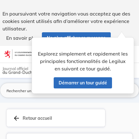
Nouvelle fixation du tarif à percevoir sur l'ut... - Legilux
En poursuivant votre navigation vous acceptez que des
cookies soient utilisés afin d’améliorer votre expérience
utilisateur.
En savoir plus
Ne plus afficher ce message
Aller au contenu
help
light_mode
dark_mode
account_circle
Explorez simplement et rapidement les
Aide
principales fonctionnalités de Legilux
en suivant ce tour guidé.
Journal officiel
du Grand-Duché de Luxembourg
Démarrer un tour guidé
La
arrow_back
Retour accueil