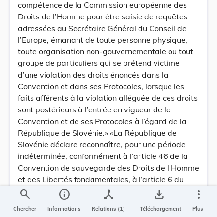
compétence de la Commission européenne des
Droits de l’Homme pour être saisie de requêtes
adressées au Secrétaire Général du Conseil de
l’Europe, émanant de toute personne physique,
toute organisation non-gouvernementale ou tout
groupe de particuliers qui se prétend victime
d’une violation des droits énoncés dans la
Convention et dans ses Protocoles, lorsque les
faits afférents à la violation alléguée de ces droits
sont postérieurs à l’entrée en vigueur de la
Convention et de ses Protocoles à l’égard de la
République de Slovénie.» «La République de
Slovénie déclare reconnaître, pour une période
indéterminée, conformément à l’article 46 de la
Convention de sauvegarde des Droits de l’Homme
et des Libertés fondamentales, à l’article 6 du
Protocole no 4 et à l’article 7 du Protocole no 7,
search
info
device_hub
save_alt
more_vert
comme obligatoire de plein droit et sans
Chercher
Informations
Relations (1)
Téléchargement
Plus
convention spéciale, sous réserve de réciprocité,