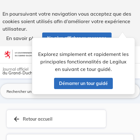
Nouvelle fixation du prix des repas sur roues. - Legilux
En poursuivant votre navigation vous acceptez que des
cookies soient utilisés afin d’améliorer votre expérience
utilisateur.
En savoir plus
Ne plus afficher ce message
Aller au contenu
help
light_mode
dark_mode
account_circle
Explorez simplement et rapidement les
Aide
principales fonctionnalités de Legilux
en suivant ce tour guidé.
Journal officiel
du Grand-Duché de Luxembourg
Démarrer un tour guidé
La
arrow_back
Retour accueil