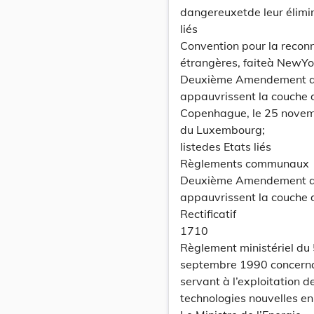
dangereuxetde leur élimi
liés
Convention pour la reconn
étrangères, faiteà NewYo
Deuxième Amendement au P
appauvrissent la couche d
Copenhague, le 25 novembr
du Luxembourg;
listedes Etats liés
Règlements communaux
Deuxième Amendement au P
appauvrissent la couche
Rectificatif
1710
Règlement ministériel du 
septembre 1990 concernant
servant à l’exploitation d
technologies nouvelles en