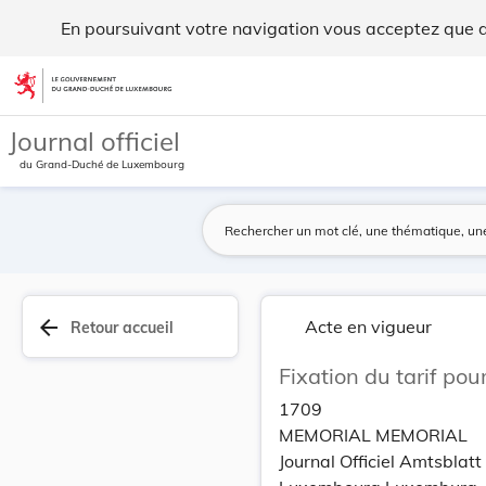
Fixation du tarif pour le service repas sur roues. - Legilux
En poursuivant votre navigation vous acceptez que des
Aller au contenu
Journal officiel
du Grand-Duché de Luxembourg
arrow_back
Acte en vigueur
Retour accueil
Fixation du tarif pou
1709
MEMORIAL MEMORIAL
Journal Officiel Amtsbla