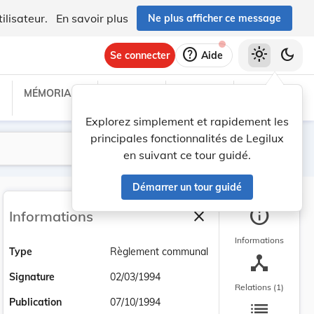
ilisateur.
En savoir plus
Ne plus afficher ce message
help
light_mode
dark_mode
Se connecter
Aide
MÉMORIAL C
TRAITÉS
PROJETS
TEXTES UE
Explorez simplement et rapidement les
principales fonctionnalités de Legilux
Lancer la recherche
Filtres
en suivant ce tour guidé.
Démarrer un tour guidé
info
close
Informations
Fermer la barre latéra
Informations
Type
Règlement communal
device_hub
Signature
02/03/1994
Relations (1)
list
Publication
07/10/1994