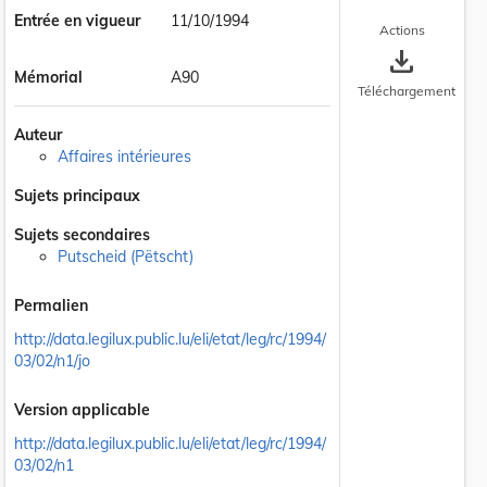
Entrée en vigueur
11/10/1994
Actions
save_alt
Mémorial
A90
Téléchargement
Auteur
Affaires intérieures
Sujets principaux
Sujets secondaires
Putscheid (Pëtscht)
Permalien
http://data.legilux.public.lu/eli/etat/leg/rc/1994/
03/02/n1/jo
Version applicable
http://data.legilux.public.lu/eli/etat/leg/rc/1994/
03/02/n1