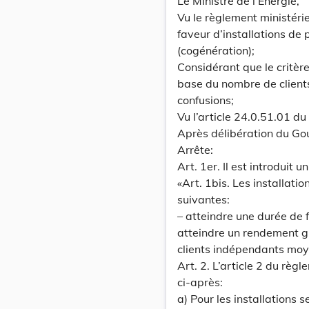
Le Ministre de l’Energie,
Vu le règlement ministéri
faveur d’installations de 
(cogénération);
Considérant que le critère
base du nombre de clients
confusions;
Vu l’article 24.0.51.01 d
Après délibération du Go
Arrête:
Art. 1er. Il est introduit 
«Art. 1bis. Les installati
suivantes:
– atteindre une durée de 
atteindre un rendement gl
clients indépendants moye
Art. 2. L’article 2 du rè
ci-après:
a) Pour les installations 