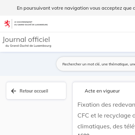
Fixation des redevances pour l'enlèvement, la r... - Legilux
En poursuivant votre navigation vous acceptez que des
Aller au contenu
Journal officiel
du Grand-Duché de Luxembourg
arrow_back
Acte en vigueur
Retour accueil
Fixation des redevan
CFC et le recyclage d
climatiques, des télé