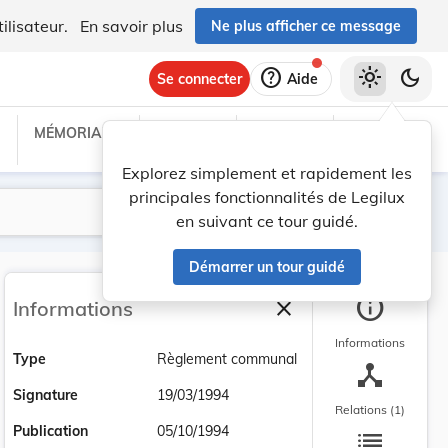
ilisateur.
En savoir plus
Ne plus afficher ce message
help
light_mode
dark_mode
Se connecter
Aide
MÉMORIAL C
TRAITÉS
PROJETS
TEXTES UE
Explorez simplement et rapidement les
principales fonctionnalités de Legilux
Lancer la recherche
Filtres
en suivant ce tour guidé.
Démarrer un tour guidé
info
close
Informations
Fermer la barre latéra
Informations
Type
Règlement communal
device_hub
Signature
19/03/1994
Relations (1)
list
Publication
05/10/1994