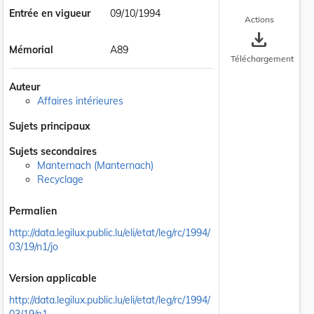
Entrée en vigueur
09/10/1994
Actions
save_alt
Mémorial
A89
Téléchargement
Auteur
Affaires intérieures
Sujets principaux
Sujets secondaires
Manternach (Manternach)
Recyclage
Permalien
http://data.legilux.public.lu/eli/etat/leg/rc/1994/
03/19/n1/jo
Version applicable
http://data.legilux.public.lu/eli/etat/leg/rc/1994/