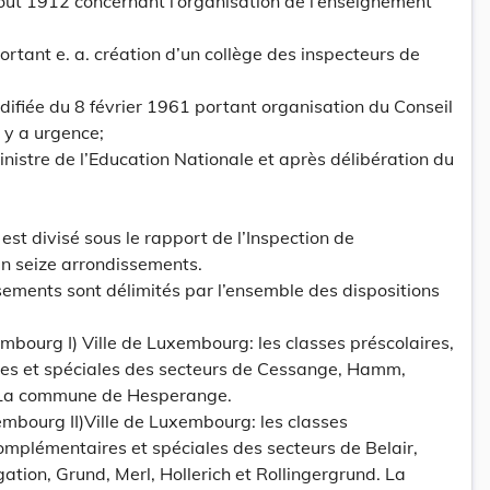
août 1912 concernant l’organisation de l’enseignement
ortant e. a. création d’un collège des inspecteurs de
modifiée du 8 février 1961 portant organisation du Conseil
l y a urgence;
inistre de l’Education Nationale et après délibération du
est divisé sous le rapport de l’Inspection de
en seize arrondissements.
ssements sont délimités par l’ensemble des dispositions
bourg I) Ville de Luxembourg: les classes préscolaires,
es et spéciales des secteurs de Cessange, Hamm,
 La commune de Hesperange.
mbourg II)Ville de Luxembourg: les classes
complémentaires et spéciales des secteurs de Belair,
ation, Grund, Merl, Hollerich et Rollingergrund. La