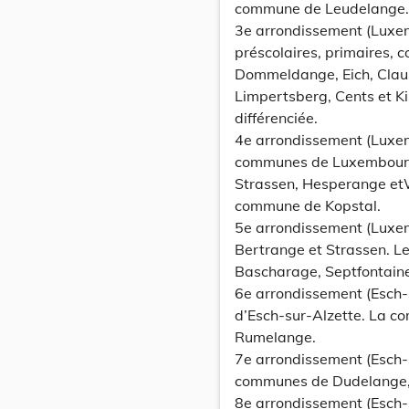
commune de Leudelange.
3e arrondissement (Luxemb
préscolaires, primaires, 
Dommeldange, Eich, Claus
Limpertsberg, Cents et Ki
différenciée.
4e arrondissement (Luxe
communes de Luxembourg
Strassen, Hesperange etW
commune de Kopstal.
5e arrondissement (Luxe
Bertrange et Strassen. L
Bascharage, Septfontaine
6e arrondissement (Esch-s
d’Esch-sur-Alzette. La 
Rumelange.
7e arrondissement (Esch-s
communes de Dudelange, 
8e arrondissement (Esch-s