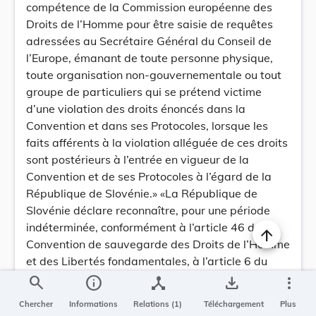
compétence de la Commission européenne des
Droits de l’Homme pour être saisie de requêtes
adressées au Secrétaire Général du Conseil de
l’Europe, émanant de toute personne physique,
toute organisation non-gouvernementale ou tout
groupe de particuliers qui se prétend victime
d’une violation des droits énoncés dans la
Convention et dans ses Protocoles, lorsque les
faits afférents à la violation alléguée de ces droits
sont postérieurs à l’entrée en vigueur de la
Convention et de ses Protocoles à l’égard de la
République de Slovénie.» «La République de
Slovénie déclare reconnaître, pour une période
indéterminée, conformément à l’article 46 de la
Convention de sauvegarde des Droits de l’Homme
et des Libertés fondamentales, à l’article 6 du
Protocole no 4 et à l’article 7 du Protocole no 7,
search
info
device_hub
save_alt
more_vert
comme obligatoire de plein droit et sans
Chercher
Informations
Relations (1)
Téléchargement
Plus
convention spéciale, sous réserve de réciprocité,