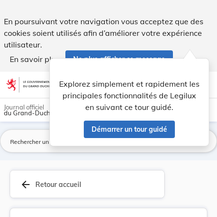
Fixation du prix des livres en vente à la commune. - Legilux
En poursuivant votre navigation vous acceptez que des
cookies soient utilisés afin d’améliorer votre expérience
utilisateur.
En savoir plus
Ne plus afficher ce message
Aller au contenu
help
light_mode
dark_mode
account_circle
Explorez simplement et rapidement les
Aide
principales fonctionnalités de Legilux
en suivant ce tour guidé.
Journal officiel
du Grand-Duché de Luxembourg
Démarrer un tour guidé
La
arrow_back
Retour accueil