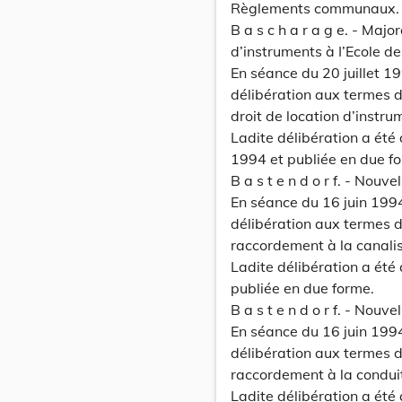
Règlements communaux.
B a s c h a r a g e. - Majo
d’instruments à I’Ecole d
En séance du 20 juillet 
délibération aux termes de
droit de location d’instru
Ladite délibération a été
1994 et publiée en due f
B a s t e n d o r f. - Nouv
En séance du 16 juin 199
délibération aux termes de
raccordement à la canalis
Ladite délibération a été
publiée en due forme.
B a s t e n d o r f. - Nouv
En séance du 16 juin 199
délibération aux termes de
raccordement à la condui
Ladite délibération a été