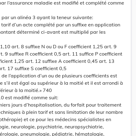
par l’assurance maladie est modifié et complété comme
é par un alinéa 3 ayant la teneur suivante:
tarif d’un acte complété par un suffixe en application
montant déterminé ci-avant est multiplié par les
t 1,10 art. 8 suffixe N ou D ou F coefficient 1,25 art. 9
t. 9 suffixe R coefficient 0,5 art. 11 suffice P coefficient
icient 1,25 art. 12 suffixe A coefficient 0,45 art. 13
art. 17 suffixe S coefficient 0,5
 de l’application d’un ou de plusieurs coefficients est
e s’il est égal ou supérieur à la moitié et il est arrondi à
nférieur à la moitié.» 740
e 10 est modifié comme suit:
ers jours d’hospitalisation, du forfait pour traitement
echniques à plein tarif et sans limitation de leur nombre
othérapie) et ce pour les médecins spécialistes en
gie, neurologie, psychiatrie, neuropsychiatrie,
érologie, pneumologie, pédiatrie, hématologie,