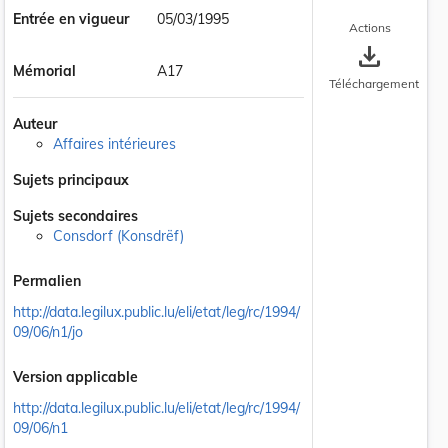
Entrée en vigueur
05/03/1995
Actions
save_alt
Mémorial
A17
Téléchargement
Auteur
Affaires intérieures
Sujets principaux
Sujets secondaires
Consdorf (Konsdrëf)
Permalien
http://data.legilux.public.lu/eli/etat/leg/rc/1994/
09/06/n1/jo
Version applicable
http://data.legilux.public.lu/eli/etat/leg/rc/1994/
09/06/n1