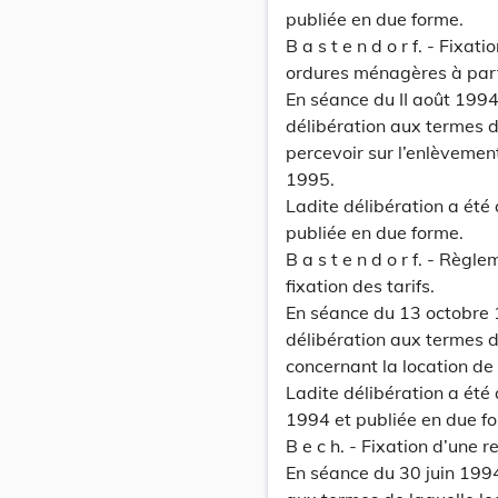
publiée en due forme.
B a s t e n d o r f. - Fixa
ordures ménagères à parti
En séance du II août 199
délibération aux termes de
percevoir sur l’enlèvemen
1995.
Ladite délibération a été
publiée en due forme.
B a s t e n d o r f. - Règ
fixation des tarifs.
En séance du 13 octobre 
délibération aux termes d
concernant la location de 
Ladite délibération a été
1994 et publiée en due f
B e c h. - Fixation d’une 
En séance du 30 juin 1994