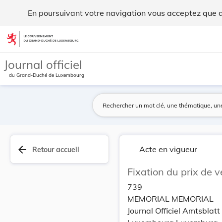
Fixation du prix de vente des poubelles d'occas... - Legilux
En poursuivant votre navigation vous acceptez que des
Aller au contenu
Journal officiel
du Grand-Duché de Luxembourg
arrow_back
Acte en vigueur
Retour accueil
Fixation du prix de v
739
MEMORIAL MEMORIAL
Journal Officiel Amtsbla