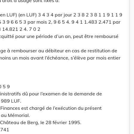
 droit d’usage sont fixés à:
n LUF) (en LUF) 3 4 3 4 par jour 2 3 8 2 3 8 1 1 9 1 1 9
 3 9 6 6 5 3 par mois 2, 9 6 5 4. 9 4 1 1.483 2.471 par
3 14.821 2 4. 7 0 2
acquitté pour une période d’un an, peut être remboursé
ge à rembourser au débiteur en cas de restitution de
moins un mois avant l’échéance, s’élève par mois entier
0 5 9
inistratifs dû pour l’examen de la demande de
 989 LUF.
s Finances est chargé de l’exécution du présent
é au Mémorial.
 Château de Berg, le 28 février 1995.
 741