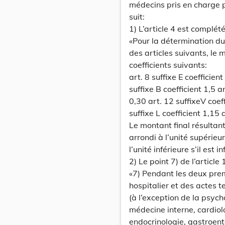
médecins pris en charge 
suit:
1) L’article 4 est complét
«Pour la détermination du 
des articles suivants, le 
coefficients suivants:
art. 8 suffixe E coefficien
suffixe B coefficient 1,5 ar
0,30 art. 12 suffixeV coeff
suffixe L coefficient 1,15 
Le montant final résultant
arrondi à l’unité supérieur
l’unité inférieure s’il est i
2) Le point 7) de l’articl
«7) Pendant les deux premi
hospitalier et des actes t
(à l’exception de la psych
médecine interne, cardiolo
endocrinologie, gastroent