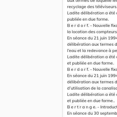
aux termes de laquelle le
recyclage des téléviseurs
Ladite délibération a été
publiée en due forme.
B e r d o r f. - Nouvelle f
la location des compteurs
En séance du 21 juin 199
délibération aux termes de
l’eau et la redevance à pe
Ladite délibération a été 
et publiée en due forme.
B e r d o r f. - Nouvelle fi
En séance du 21 juin 199
délibération aux termes de
d’utilisation de la canalis
Ladite délibération a été 
et publiée en due forme..
B e r t r a n g e. - Intro
En séance du 30 septembr