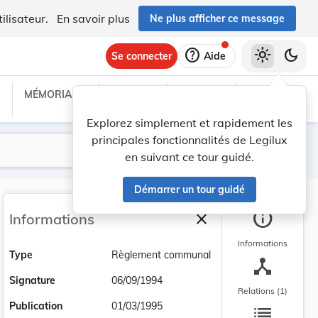
ilisateur.
En savoir plus
Ne plus afficher ce message
help
light_mode
dark_mode
Se connecter
Aide
MÉMORIAL C
TRAITÉS
PROJETS
TEXTES UE
Explorez simplement et rapidement les
principales fonctionnalités de Legilux
Lancer la recherche
Filtres
en suivant ce tour guidé.
Démarrer un tour guidé
info
close
Informations
Fermer la barre latéra
Informations
Type
Règlement communal
device_hub
Signature
06/09/1994
Relations (1)
list
Publication
01/03/1995