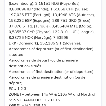
(Luxembourg), 2,15151 NLG (Pays-Bas),
0,800096 IEP (Irlande), 1,61858 CHF (Suisse),
197,036 PTE (Portugal), 13,4948 ATS (Autriche),
158,232 ESP (Espagne), 289,751 GRD (Grèce),
37.876,5 TRL (Turquie), 0,455484 MTL (Malte),
0,585537 CYP (Chypre), 122,810 HUF (Hongrie),
8,38725 NOK (Norvège), 7,53595
DKK (Danemark), 152,185 SIT (Slovénie).
Aerodromes of departure (or of first destination)
situated
Aérodromes de départ (ou de première
destination) situés
Aerodromes of first destination (or of departure)
Aérodromes de première destination (ou de
départ)
ECU 1 2 3
ZONE I – between 14o W & 110o W and North of
55o N FRANKFURT 1,232.15
KØBENHAVN 535.30