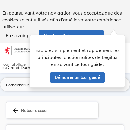
Nuits blanches de l'année 1995. - Legilux
En poursuivant votre navigation vous acceptez que des
cookies soient utilisés afin d’améliorer votre expérience
utilisateur.
En savoir plus
Ne plus afficher ce message
Aller au contenu
help
light_mode
dark_mode
account_circle
Explorez simplement et rapidement les
Aide
principales fonctionnalités de Legilux
en suivant ce tour guidé.
Journal officiel
du Grand-Duché de Luxembourg
Démarrer un tour guidé
La
arrow_back
Retour accueil