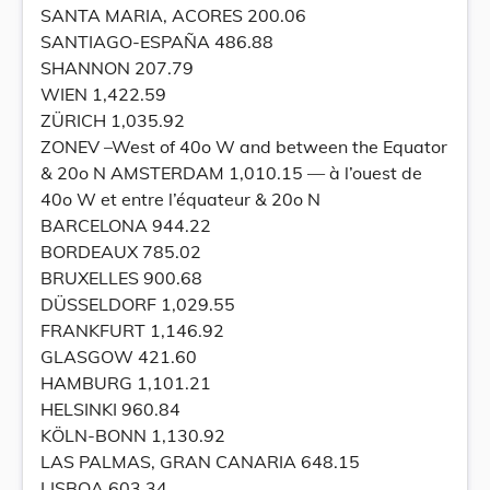
SANTA MARIA, ACORES 200.06
SANTIAGO-ESPAÑA 486.88
SHANNON 207.79
WIEN 1,422.59
ZÜRICH 1,035.92
ZONEV –West of 40o W and between the Equator
& 20o N AMSTERDAM 1,010.15 — à l’ouest de
40o W et entre l’équateur & 20o N
BARCELONA 944.22
BORDEAUX 785.02
BRUXELLES 900.68
DÜSSELDORF 1,029.55
FRANKFURT 1,146.92
GLASGOW 421.60
HAMBURG 1,101.21
HELSINKI 960.84
KÖLN-BONN 1,130.92
LAS PALMAS, GRAN CANARIA 648.15
LISBOA 603.34