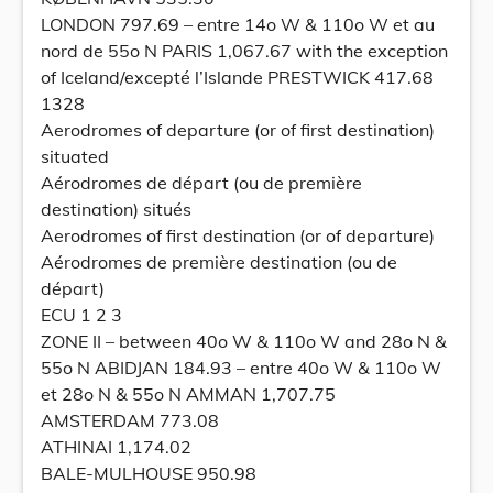
LONDON 797.69 – entre 14o W & 110o W et au
nord de 55o N PARIS 1,067.67 with the exception
of Iceland/excepté l’Islande PRESTWICK 417.68
1328
Aerodromes of departure (or of first destination)
situated
Aérodromes de départ (ou de première
destination) situés
Aerodromes of first destination (or of departure)
Aérodromes de première destination (ou de
départ)
ECU 1 2 3
ZONE II – between 40o W & 110o W and 28o N &
55o N ABIDJAN 184.93 – entre 40o W & 110o W
et 28o N & 55o N AMMAN 1,707.75
AMSTERDAM 773.08
ATHINAI 1,174.02
BALE-MULHOUSE 950.98