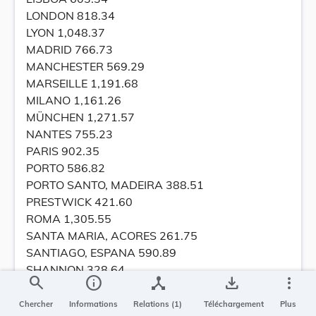
LONDON 818.34
LYON 1,048.37
MADRID 766.73
MANCHESTER 569.29
MARSEILLE 1,191.68
MILANO 1,161.26
MÜNCHEN 1,271.57
NANTES 755.23
PARIS 902.35
PORTO 586.82
PORTO SANTO, MADEIRA 388.51
PRESTWICK 421.60
ROMA 1,305.55
SANTA MARIA, ACORES 261.75
SANTIAGO, ESPANA 590.89
SHANNON 328.64
search
info
device_hub
save_alt
more_vert
TENERIFE 643.13
TOULOUSE-BLAGNAC 1,015.45
Chercher
Informations
Relations (1)
Téléchargement
Plus