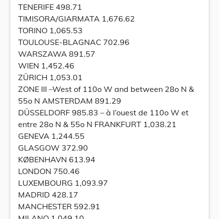
TENERIFE 498.71
TIMISORA/GIARMATA 1,676.62
TORINO 1,065.53
TOULOUSE-BLAGNAC 702.96
WARSZAWA 891.57
WIEN 1,452.46
ZÜRICH 1,053.01
ZONE III –West of 110o W and between 28o N &
55o N AMSTERDAM 891.29
DÜSSELDORF 985.83 – à l’ouest de 110o W et
entre 28o N & 55o N FRANKFURT 1,038.21
GENEVA 1,244.55
GLASGOW 372.90
KØBENHAVN 613.94
LONDON 750.46
LUXEMBOURG 1,093.97
MADRID 428.17
MANCHESTER 592.91
MILANO 1,049.10