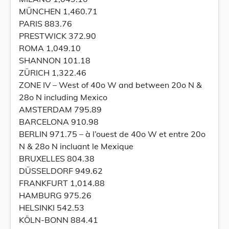
MÜNCHEN 1,460.71
PARIS 883.76
PRESTWICK 372.90
ROMA 1,049.10
SHANNON 101.18
ZÜRICH 1,322.46
ZONE IV – West of 40o W and between 20o N &
28o N including Mexico
AMSTERDAM 795.89
BARCELONA 910.98
BERLIN 971.75 – à l’ouest de 40o W et entre 20o
N & 28o N incluant le Mexique
BRUXELLES 804.38
DÜSSELDORF 949.62
FRANKFURT 1,014.88
HAMBURG 975.26
HELSINKI 542.53
KÖLN-BONN 884.41