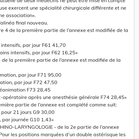
mutuelle de deux médecins ne peut être mise en compte
se exercent une spécialité chirurgicale différente et ne
me association».
’alinéa final nouveau.
re 4 de la première partie de l’annexe est modifiée de la
 intensifs, par jour F61 41,70
soins intensifs, par jour F62 16,25»
 de la première partie de l’annexe est modifiée de la
imation, par jour F71 95,00
mation, par jour F72 47,50
 réanimation F73 28,45
st-opératoire après une anesthésie générale F74 28,45»
remière partie de l’annexe est complété comme suit:
, pour 21 jours G9 30,00
, par journée G10 1,43»
-RHINO-LARYNGOLOGIE - de la 2e partie de l’annexe
 Pour les positions marquées d’un double astérisque les