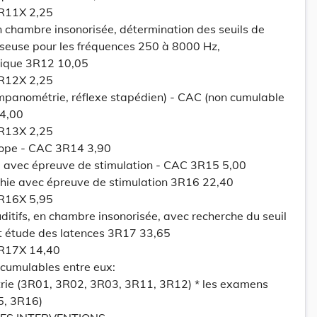
3R11X 2,25
 chambre insonorisée, détermination des seuils de
sseuse pour les fréquences 250 à 8000 Hz,
hique 3R12 10,05
3R12X 2,25
panométrie, réflexe stapédien) - CAC (non cumulable
 4,00
3R13X 2,25
cope - CAC 3R14 3,90
 avec épreuve de stimulation - CAC 3R15 5,00
hie avec épreuve de stimulation 3R16 22,40
3R16X 5,95
ditifs, en chambre insonorisée, avec recherche du seuil
et étude des latences 3R17 33,65
3R17X 14,40
umulables entre eux:
rie (3R01, 3R02, 3R03, 3R11, 3R12) * les examens
5, 3R16)