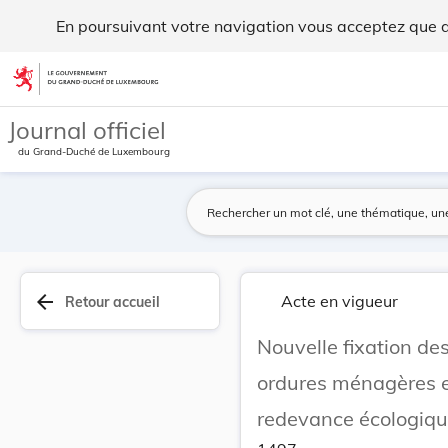
Nouvelle fixation des tarifs à percevoir sur l'... - Legilux
En poursuivant votre navigation vous acceptez que des
Aller au contenu
Journal officiel
du Grand-Duché de Luxembourg
arrow_back
Acte en vigueur
Retour accueil
Nouvelle fixation des
ordures ménagères et
redevance écologiqu