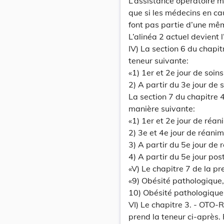
L’assistance opératoire 
que si les médecins en cau
font pas partie d’une mê
L’alinéa 2 actuel devient l
IV) La section 6 du chapit
teneur suivante:
«1) 1er et 2e jour de soins
2) A partir du 3e jour de 
La section 7 du chapitre 4
manière suivante:
«1) 1er et 2e jour de réan
2) 3e et 4e jour de réani
3) A partir du 5e jour de
4) A partir du 5e jour po
«V) Le chapitre 7 de la p
«9) Obésité pathologique
10) Obésité pathologique
VI) Le chapitre 3. - OTO
prend la teneur ci-après.