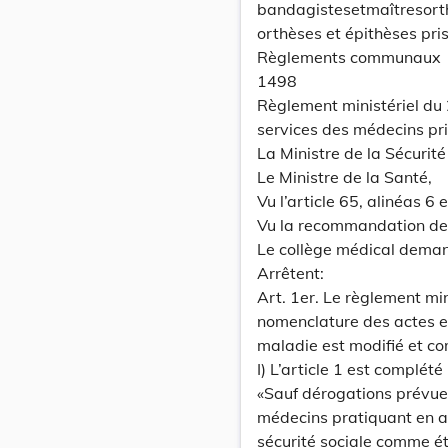
bandagistesetmaîtresorth
orthèses et épithèses pri
Règlements communaux
1498
Règlement ministériel du 
services des médecins pri
La Ministre de la Sécurité
Le Ministre de la Santé,
Vu l’article 65, alinéas 6
Vu la recommandation de
Le collège médical deman
Arrêtent:
Art. 1er. Le règlement m
nomenclature des actes e
maladie est modifié et c
I) L’article 1 est complét
«Sauf dérogations prévues
médecins pratiquant en as
sécurité sociale comme é