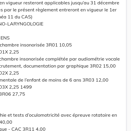
 en vigueur resteront applicables jusqu’au 31 décembre
és par le présent règlement entreront en vigueur le 1er
linéa 11 du CAS)
HINO-LARYNGOLOGIE
MENS
 chambre insonorisée 3R01 10,05
R01X 2,25
 chambre insonorisée complétée par audiométrie vocale
ecrutement, documentation par graphique 3R02 15,00
R02X 2,25
entale de l’enfant de moins de 6 ans 3R03 12,00
R03X 2,25 1499
 3R06 27,75
e et tests d’oculomotricité avec épreuve rotatoire en
 40,00
que - CAC 3R11 4,00