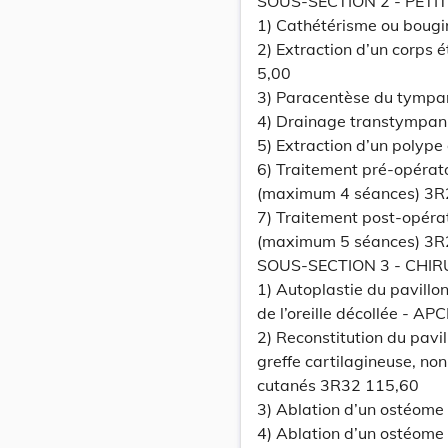
SOUS-SECTION 2 - PETI
1) Cathétérisme ou bougi
2) Extraction d’un corps 
5,00
3) Paracentèse du tympa
4) Drainage transtympan
5) Extraction d’un polype
6) Traitement pré-opérato
(maximum 4 séances) 3R2
7) Traitement post-opérat
(maximum 5 séances) 3R2
SOUS-SECTION 3 - CHIRU
1) Autoplastie du pavillon 
de l’oreille décollée - A
2) Reconstitution du pavil
greffe cartilagineuse, n
cutanés 3R32 115,60
3) Ablation d’un ostéome 
4) Ablation d’un ostéome