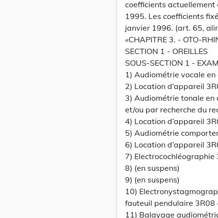
coefficients actuellement
1995. Les coefficients fix
janvier 1996. (art. 65, a
«CHAPITRE 3. - OTO-R
SECTION 1 - OREILLES
SOUS-SECTION 1 - EXA
1) Audiométrie vocale en
2) Location d’appareil 3
3) Audiométrie tonale en
et/ou par recherche du r
4) Location d’appareil 3
5) Audiométrie comportem
6) Location d’appareil 3
7) Electrocochléographie
8) (en suspens)
9) (en suspens)
10) Electronystagmographi
fauteuil pendulaire 3R08
11) Balayage audiométri