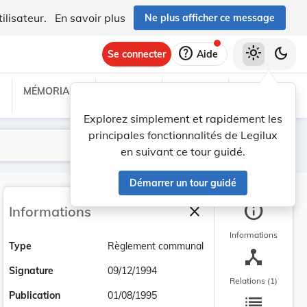
ilisateur.
En savoir plus
Ne plus afficher ce message
help
light_mode
dark_mode
Se connecter
Aide
MÉMORIAL C
TRAITÉS
PROJETS
TEXTES UE
Explorez simplement et rapidement les
principales fonctionnalités de Legilux
Lancer la recherche
Filtres
en suivant ce tour guidé.
Démarrer un tour guidé
info
close
Informations
Fermer la barre latéra
Informations
Type
Règlement communal
device_hub
Signature
09/12/1994
Relations (1)
list
Publication
01/08/1995