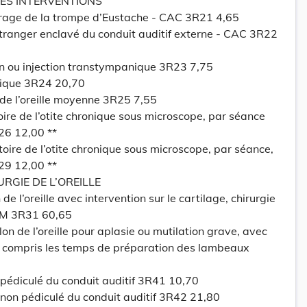
TES INTERVENTIONS
rage de la trompe d’Eustache - CAC 3R21 4,65
étranger enclavé du conduit auditif externe - CAC 3R22
n ou injection transtympanique 3R23 7,75
ique 3R24 20,70
 de l’oreille moyenne 3R25 7,55
ire de l’otite chronique sous microscope, par séance
6 12,00 **
oire de l’otite chronique sous microscope, par séance,
9 12,00 **
RGIE DE L’OREILLE
de l’oreille avec intervention sur le cartilage, chirurgie
PCM 3R31 60,65
lon de l’oreille pour aplasie ou mutilation grave, avec
on compris les temps de préparation des lambeaux
pédiculé du conduit auditif 3R41 10,70
 non pédiculé du conduit auditif 3R42 21,80