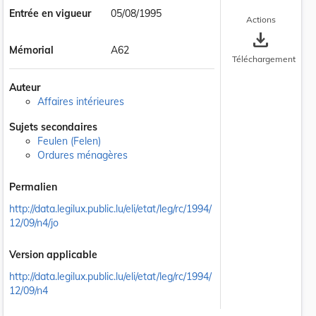
Entrée en vigueur
05/08/1995
Actions
save_alt
Mémorial
A62
Téléchargement
Auteur
Affaires intérieures
Sujets secondaires
Feulen (Felen)
Ordures ménagères
Permalien
http://data.legilux.public.lu/eli/etat/leg/rc/1994/
12/09/n4/jo
Version applicable
http://data.legilux.public.lu/eli/etat/leg/rc/1994/
12/09/n4