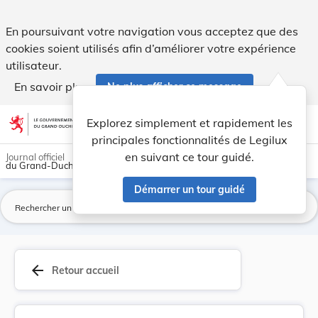
Nouvelle fixation des tarifs à percevoir sur l'... - Legilux
En poursuivant votre navigation vous acceptez que des
cookies soient utilisés afin d’améliorer votre expérience
utilisateur.
En savoir plus
Ne plus afficher ce message
Aller au contenu
help
light_mode
dark_mode
account_circle
Explorez simplement et rapidement les
Aide
principales fonctionnalités de Legilux
en suivant ce tour guidé.
Journal officiel
du Grand-Duché de Luxembourg
Démarrer un tour guidé
La
arrow_back
Retour accueil