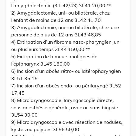
l’amygdalectomie (3 L 42/43) 3L41 20,00 **
2) Amygdalectomie, uni- ou bilatérale, chez
l’enfant de moins de 12 ans 3L42 41,70
3) Amygdalectomie, uni- ou bilatérale, chez une
personne de plus de 12 ans 3L43 46,85
4) Extirpation d’un fibrome naso-pharyngien, un
ou plusieurs temps 3L44 150,00 **
5) Extirpation de tumeurs malignes de
l’épipharynx 3L45 150,00
6) Incision d’un abcès rétro- ou latéropharyngien
3L51 35,15
7) Incision d’un abcès endo- ou périlaryngé 3L52
17,45
8) Microlaryngoscopie, laryngoscopie directe,
sous anesthésie générale, avec ou sans biopsie
3L54 30,00
9) Microlaryngoscopie avec résection de nodules,
kystes ou polypes 3L56 50,00