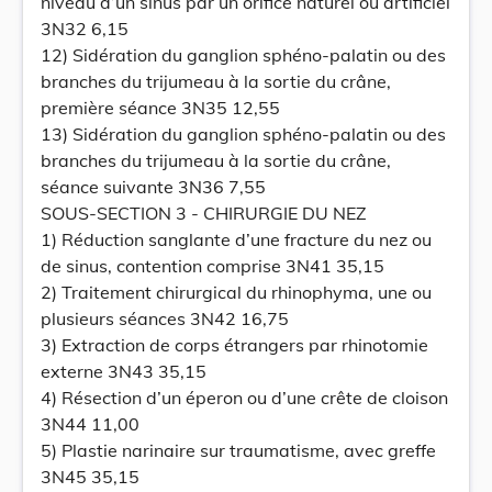
niveau d’un sinus par un orifice naturel ou artificiel
3N32 6,15
12) Sidération du ganglion sphéno-palatin ou des
branches du trijumeau à la sortie du crâne,
première séance 3N35 12,55
13) Sidération du ganglion sphéno-palatin ou des
branches du trijumeau à la sortie du crâne,
séance suivante 3N36 7,55
SOUS-SECTION 3 - CHIRURGIE DU NEZ
1) Réduction sanglante d’une fracture du nez ou
de sinus, contention comprise 3N41 35,15
2) Traitement chirurgical du rhinophyma, une ou
plusieurs séances 3N42 16,75
3) Extraction de corps étrangers par rhinotomie
externe 3N43 35,15
4) Résection d’un éperon ou d’une crête de cloison
3N44 11,00
5) Plastie narinaire sur traumatisme, avec greffe
3N45 35,15