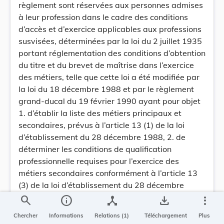
règlement sont réservées aux personnes admises
à leur profession dans le cadre des conditions
d’accès et d’exercice applicables aux professions
susvisées, déterminées par la loi du 2 juillet 1935
portant réglementation des conditions d’obtention
du titre et du brevet de maîtrise dans l’exercice
des métiers, telle que cette loi a été modifiée par
la loi du 18 décembre 1988 et par le règlement
grand-ducal du 19 février 1990 ayant pour objet
1. d’établir la liste des métiers principaux et
secondaires, prévus à l’article 13 (1) de la loi
d’établissement du 28 décembre 1988, 2. de
déterminer les conditions de qualification
professionnelle requises pour l’exercice des
métiers secondaires conformément à l’article 13
(3) de la loi d’établissement du 28 décembre
1988.»
search
info
device_hub
save_alt
more_vert
II) A l’article 3 est ajouté un deuxième alinéa
Chercher
Informations
Relations (1)
Téléchargement
Plus
ayant la teneur suivante: