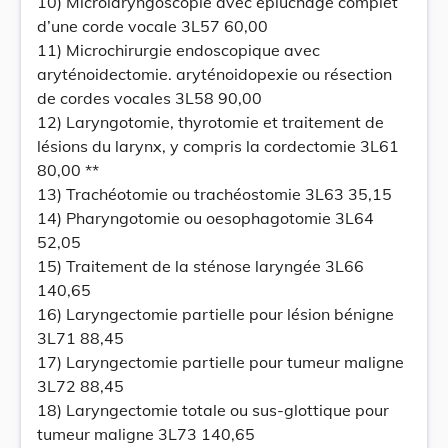
10) Microlaryngoscopie avec épluchage complet
d’une corde vocale 3L57 60,00
11) Microchirurgie endoscopique avec
aryténoidectomie. aryténoidopexie ou résection
de cordes vocales 3L58 90,00
12) Laryngotomie, thyrotomie et traitement de
lésions du larynx, y compris la cordectomie 3L61
80,00 **
13) Trachéotomie ou trachéostomie 3L63 35,15
14) Pharyngotomie ou oesophagotomie 3L64
52,05
15) Traitement de la sténose laryngée 3L66
140,65
16) Laryngectomie partielle pour lésion bénigne
3L71 88,45
17) Laryngectomie partielle pour tumeur maligne
3L72 88,45
18) Laryngectomie totale ou sus-glottique pour
tumeur maligne 3L73 140,65