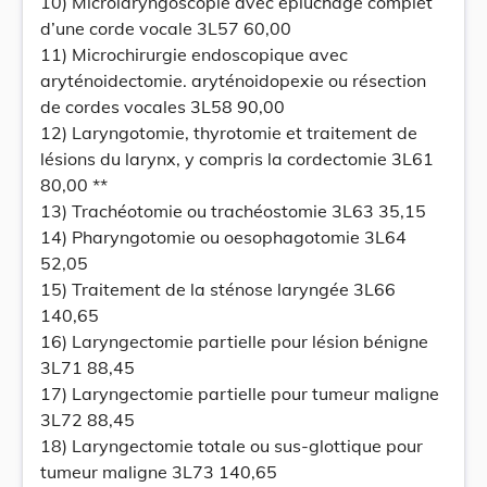
10) Microlaryngoscopie avec épluchage complet
d’une corde vocale 3L57 60,00
11) Microchirurgie endoscopique avec
aryténoidectomie. aryténoidopexie ou résection
de cordes vocales 3L58 90,00
12) Laryngotomie, thyrotomie et traitement de
lésions du larynx, y compris la cordectomie 3L61
80,00 **
13) Trachéotomie ou trachéostomie 3L63 35,15
14) Pharyngotomie ou oesophagotomie 3L64
52,05
15) Traitement de la sténose laryngée 3L66
140,65
16) Laryngectomie partielle pour lésion bénigne
3L71 88,45
17) Laryngectomie partielle pour tumeur maligne
3L72 88,45
18) Laryngectomie totale ou sus-glottique pour
tumeur maligne 3L73 140,65