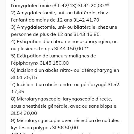
l’amygdalectomie (3 L 42/43) 3L41 20,00 **
2) Amygdalectomie, uni- ou bilatérale, chez
l’enfant de moins de 12 ans 3L42 41,70
3) Amygdalectomie, uni- ou bilatérale, chez une
personne de plus de 12 ans 3L43 46,85
4) Extirpation d’un fibrome naso-pharyngien, un
ou plusieurs temps 3L44 150,00 **
5) Extirpation de tumeurs malignes de
l’épipharynx 3L45 150,00
6) Incision d’un abcès rétro- ou latéropharyngien
3L51 35,15
7) Incision d’un abcès endo- ou périlaryngé 3L52
17,45
8) Microlaryngoscopie, laryngoscopie directe,
sous anesthésie générale, avec ou sans biopsie
3L54 30,00
9) Microlaryngoscopie avec résection de nodules,
kystes ou polypes 3L56 50,00