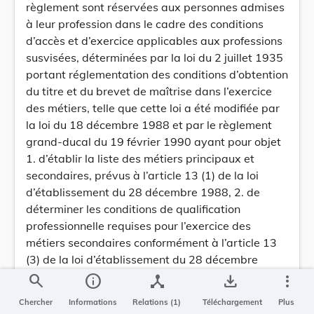
règlement sont réservées aux personnes admises
à leur profession dans le cadre des conditions
d’accès et d’exercice applicables aux professions
susvisées, déterminées par la loi du 2 juillet 1935
portant réglementation des conditions d’obtention
du titre et du brevet de maîtrise dans l’exercice
des métiers, telle que cette loi a été modifiée par
la loi du 18 décembre 1988 et par le règlement
grand-ducal du 19 février 1990 ayant pour objet
1. d’établir la liste des métiers principaux et
secondaires, prévus à l’article 13 (1) de la loi
d’établissement du 28 décembre 1988, 2. de
déterminer les conditions de qualification
professionnelle requises pour l’exercice des
métiers secondaires conformément à l’article 13
(3) de la loi d’établissement du 28 décembre
1988.»
search
info
device_hub
save_alt
more_vert
II) A l’article 3 est ajouté un deuxième alinéa
Chercher
Informations
Relations (1)
Téléchargement
Plus
ayant la teneur suivante: