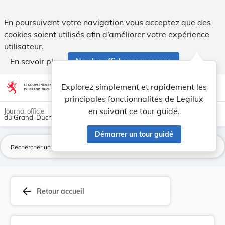
Règlement-taxe général, chapitre XXI: - Salles ... - Legilux
En poursuivant votre navigation vous acceptez que des
cookies soient utilisés afin d’améliorer votre expérience
utilisateur.
En savoir plus
Ne plus afficher ce message
Aller au contenu
help
light_mode
dark_mode
account_circle
Explorez simplement et rapidement les
Aide
principales fonctionnalités de Legilux
en suivant ce tour guidé.
Journal officiel
du Grand-Duché de Luxembourg
Démarrer un tour guidé
La
arrow_back
Retour accueil