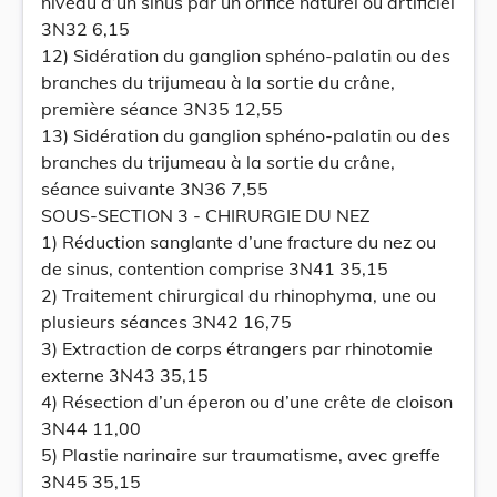
niveau d’un sinus par un orifice naturel ou artificiel
3N32 6,15
12) Sidération du ganglion sphéno-palatin ou des
branches du trijumeau à la sortie du crâne,
première séance 3N35 12,55
13) Sidération du ganglion sphéno-palatin ou des
branches du trijumeau à la sortie du crâne,
séance suivante 3N36 7,55
SOUS-SECTION 3 - CHIRURGIE DU NEZ
1) Réduction sanglante d’une fracture du nez ou
de sinus, contention comprise 3N41 35,15
2) Traitement chirurgical du rhinophyma, une ou
plusieurs séances 3N42 16,75
3) Extraction de corps étrangers par rhinotomie
externe 3N43 35,15
4) Résection d’un éperon ou d’une crête de cloison
3N44 11,00
5) Plastie narinaire sur traumatisme, avec greffe
3N45 35,15