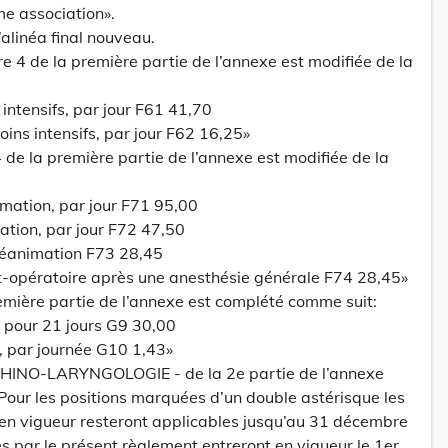
me association».
’alinéa final nouveau.
re 4 de la première partie de l’annexe est modifiée de la
 intensifs, par jour F61 41,70
soins intensifs, par jour F62 16,25»
 de la première partie de l’annexe est modifiée de la
imation, par jour F71 95,00
mation, par jour F72 47,50
 réanimation F73 28,45
st-opératoire après une anesthésie générale F74 28,45»
remière partie de l’annexe est complété comme suit:
, pour 21 jours G9 30,00
, par journée G10 1,43»
-RHINO-LARYNGOLOGIE - de la 2e partie de l’annexe
 Pour les positions marquées d’un double astérisque les
 en vigueur resteront applicables jusqu’au 31 décembre
és par le présent règlement entreront en vigueur le 1er