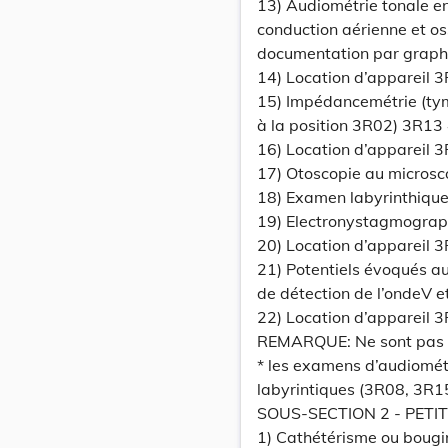
13) Audiométrie tonale en
conduction aérienne et o
documentation par grap
14) Location d’appareil 
15) Impédancemétrie (tym
à la position 3R02) 3R13
16) Location d’appareil 
17) Otoscopie au micros
18) Examen labyrinthique
19) Electronystagmograp
20) Location d’appareil 
21) Potentiels évoqués au
de détection de l’ondeV 
22) Location d’appareil 
REMARQUE: Ne sont pas c
* les examens d’audiomét
labyrintiques (3R08, 3R1
SOUS-SECTION 2 - PETI
1) Cathétérisme ou bougi