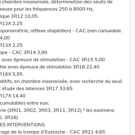
 chambre insonorisée, détermination des seuils de
sseuse pour les fréquences 250 à 8000 Hz,
hique 3R12 10,05
3R12X 2,25
panométrie, réflexe stapédien) - CAC (non cumulable
 4,00
3R13X 2,25
cope - CAC 3R14 3,90
 avec épreuve de stimulation - CAC 3R15 5,00
hie avec épreuve de stimulation 3R16 22,40
3R16X 5,95
ditifs, en chambre insonorisée, avec recherche du seuil
et étude des latences 3R17 33,65
3R17X 14,40
umulables entre eux:
rie (3R01, 3R02, 3R03, 3R11, 3R12) * les examens
5, 3R16)
TES INTERVENTIONS
rage de la trompe d’Eustache - CAC 3R21 4,65