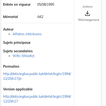
Entrée en vigueur
05/08/1995
Actions
save_alt
Mémorial
A62
Téléchargement
Auteur
Affaires intérieures
Sujets principaux
Sujets secondaires
Wiltz (Wooltz)
Permalien
http://data.legilux.public.lu/eli/etat/leg/rc/1994/
12/20/n17/jo
Version applicable
http://data.legilux.public.lu/eli/etat/leg/rc/1994/
12/20/n17