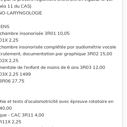
linéa 11 du CAS)
HINO-LARYNGOLOGIE
MENS
 chambre insonorisée 3R01 10,05
R01X 2,25
 chambre insonorisée complétée par audiométrie vocale
ecrutement, documentation par graphique 3R02 15,00
R02X 2,25
entale de l’enfant de moins de 6 ans 3R03 12,00
R03X 2,25 1499
 3R06 27,75
e et tests d’oculomotricité avec épreuve rotatoire en
 40,00
que - CAC 3R11 4,00
3R11X 2,25