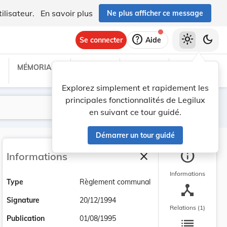
ilisateur.
En savoir plus
Ne plus afficher ce message
help
light_mode
dark_mode
Se connecter
Aide
MÉMORIAL C
TRAITÉS
PROJETS
TEXTES UE
Explorez simplement et rapidement les
principales fonctionnalités de Legilux
Lancer la recherche
Filtres
en suivant ce tour guidé.
Démarrer un tour guidé
info
close
Informations
Fermer la barre latéra
Informations
Type
Règlement communal
device_hub
Signature
20/12/1994
Relations (1)
list
Publication
01/08/1995