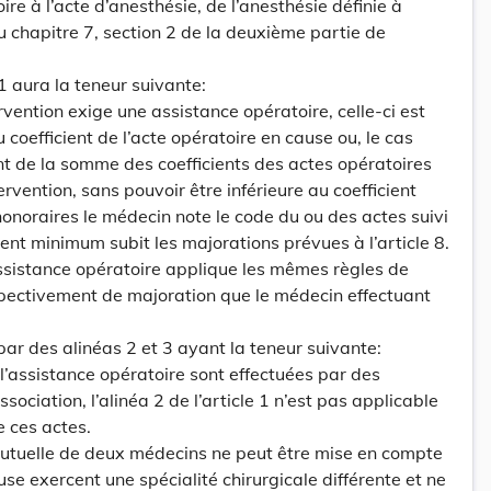
re à l’acte d’anesthésie, de l’anesthésie définie à
du chapitre 7, section 2 de la deuxième partie de
 11 aura la teneur suivante:
ervention exige une assistance opératoire, celle-ci est
u coefficient de l’acte opératoire en cause ou, le cas
nt de la somme des coefficients des actes opératoires
ervention, sans pouvoir être inférieure au coefficient
onoraires le médecin note le code du ou des actes suivi
cient minimum subit les majorations prévues à l’article 8.
ssistance opératoire applique les mêmes règles de
spectivement de majoration que le médecin effectuant
par des alinéas 2 et 3 ayant la teneur suivante:
 l’assistance opératoire sont effectuées par des
ociation, l’alinéa 2 de l’article 1 n’est pas applicable
 ces actes.
mutuelle de deux médecins ne peut être mise en compte
se exercent une spécialité chirurgicale différente et ne