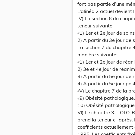
font pas partie d’une mê
L’alinéa 2 actuel devient l
IV) La section 6 du chapit
teneur suivante:
«1) 1er et 2e jour de soins
2) A partir du 3e jour de 
La section 7 du chapitre 4
manière suivante:
«1) 1er et 2e jour de réan
2) 3e et 4e jour de réani
3) A partir du 5e jour de
4) A partir du 5e jour po
«V) Le chapitre 7 de la p
«9) Obésité pathologique
10) Obésité pathologique
VI) Le chapitre 3. - OTO
prend la teneur ci-après.
coefficients actuellement
1995. Les coefficients fix