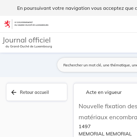
Nouvelle fixation des tarifs à percevoir sur l'... - Legilux
En poursuivant votre navigation vous acceptez que des
Aller au contenu
Journal officiel
du Grand-Duché de Luxembourg
arrow_back
Acte en vigueur
Retour accueil
Nouvelle fixation des
matériaux encombra
1497
MEMORIAL MEMORIAL