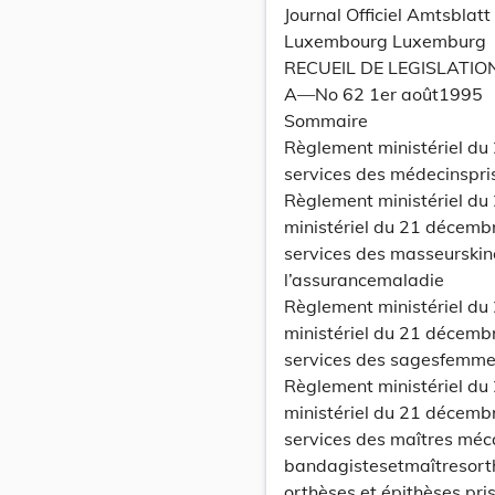
Journal Officiel Amtsbla
Luxembourg Luxemburg
RECUEIL DE LEGISLATIO
A—No 62 1er août1995
Sommaire
Règlement ministériel du 
services des médecinspr
Règlement ministériel du 
ministériel du 21 décemb
services des masseurskin
l’assurancemaladie
Règlement ministériel du 
ministériel du 21 décemb
services des sagesfemmes
Règlement ministériel du 
ministériel du 21 décemb
services des maîtres méc
bandagistesetmaîtresorth
orthèses et épithèses pri