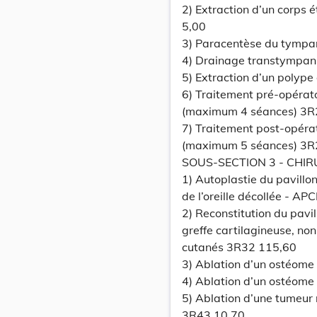
2) Extraction d’un corps 
5,00
3) Paracentèse du tympa
4) Drainage transtympan
5) Extraction d’un polype
6) Traitement pré-opérato
(maximum 4 séances) 3R2
7) Traitement post-opérat
(maximum 5 séances) 3R2
SOUS-SECTION 3 - CHIRU
1) Autoplastie du pavillon 
de l’oreille décollée - A
2) Reconstitution du pavil
greffe cartilagineuse, n
cutanés 3R32 115,60
3) Ablation d’un ostéome 
4) Ablation d’un ostéome
5) Ablation d’une tumeur 
3R43 10,70