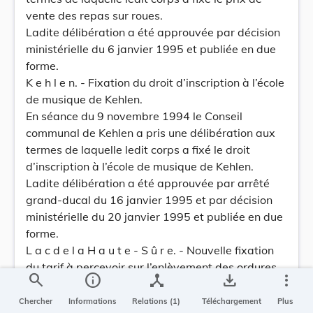
vente des repas sur roues.
Ladite délibération a été approuvée par décision
ministérielle du 6 janvier 1995 et publiée en due
forme.
K e h l e n. - Fixation du droit d’inscription à l’école
de musique de Kehlen.
En séance du 9 novembre 1994 le Conseil
communal de Kehlen a pris une délibération aux
termes de laquelle ledit corps a fixé le droit
d’inscription à l’école de musique de Kehlen.
Ladite délibération a été approuvée par arrêté
grand-ducal du 16 janvier 1995 et par décision
ministérielle du 20 janvier 1995 et publiée en due
forme.
L a c d e l a H a u t e - S û r e. - Nouvelle fixation
du tarif à percevoir sur l’enlèvement des ordures
search
info
device_hub
save_alt
more_vert
ménagères à partir du 1er janvier 1995.
En séance du 20 octobre 1994 le Conseil
Chercher
Informations
Relations (1)
Téléchargement
Plus