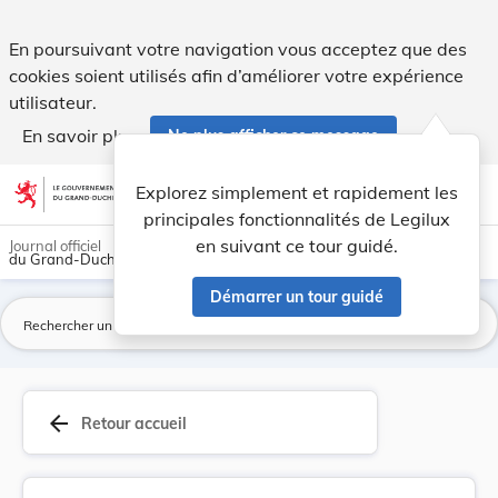
Règlement-taxe sur la chancellerie. - Legilux
En poursuivant votre navigation vous acceptez que des
cookies soient utilisés afin d’améliorer votre expérience
utilisateur.
En savoir plus
Ne plus afficher ce message
Aller au contenu
help
light_mode
dark_mode
account_circle
Explorez simplement et rapidement les
Aide
principales fonctionnalités de Legilux
en suivant ce tour guidé.
Journal officiel
du Grand-Duché de Luxembourg
Démarrer un tour guidé
La
arrow_back
Retour accueil