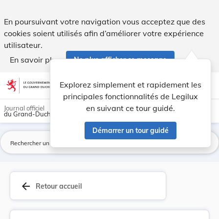
Nouvelle fixation du prix de l'eau. - Legilux
En poursuivant votre navigation vous acceptez que des
cookies soient utilisés afin d’améliorer votre expérience
utilisateur.
En savoir plus
Ne plus afficher ce message
Aller au contenu
help
light_mode
dark_mode
account_circle
Explorez simplement et rapidement les
Aide
principales fonctionnalités de Legilux
en suivant ce tour guidé.
Journal officiel
du Grand-Duché de Luxembourg
Démarrer un tour guidé
La
arrow_back
Retour accueil