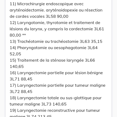
11) Microchirurgie endoscopique avec
aryténoidectomie. aryténoidopexie ou résection
de cordes vocales 3L58 90,00
12) Laryngotomie, thyrotomie et traitement de
lésions du larynx, y compris la cordectomie 3L61
80,00 **
13) Trachéotomie ou trachéostomie 3L63 35,15
14) Pharyngotomie ou oesophagotomie 3L64
52,05
15) Traitement de la sténose laryngée 3L66
140,65
16) Laryngectomie partielle pour lésion bénigne
3L71 88,45
17) Laryngectomie partielle pour tumeur maligne
3L72 88,45
18) Laryngectomie totale ou sus-glottique pour
tumeur maligne 3L73 140,65
19) Laryngectomie reconstructive pour tumeur
maligne 3L74 213,45