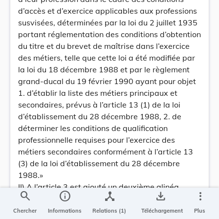
d’accès et d’exercice applicables aux professions
susvisées, déterminées par la loi du 2 juillet 1935
portant réglementation des conditions d’obtention
du titre et du brevet de maîtrise dans l’exercice
des métiers, telle que cette loi a été modifiée par
la loi du 18 décembre 1988 et par le règlement
grand-ducal du 19 février 1990 ayant pour objet
1. d’établir la liste des métiers principaux et
secondaires, prévus à l’article 13 (1) de la loi
d’établissement du 28 décembre 1988, 2. de
déterminer les conditions de qualification
professionnelle requises pour l’exercice des
métiers secondaires conformément à l’article 13
(3) de la loi d’établissement du 28 décembre
1988.»
II) A l’article 3 est ajouté un deuxième alinéa
search
info
device_hub
save_alt
more_vert
ayant la teneur suivante:
«Les fournitures inscrites dans le chapitre 6
Chercher
Informations
Relations (1)
Téléchargement
Plus