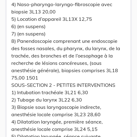
4) Naso-pharyngo-laryngo-fibroscopie avec
biopsie 3L13 20,00
5) Location d’appareil 3L13X 12,75
6) (en suspens)
7) (en suspens)
8) Panendoscopie comprenant une endoscopie
des fosses nasales, du pharynx, du larynx, de la
trachée, des bronches et de l’oesophage à la
recherche de lésions cancéreuses, (sous
anesthésie générale), biopsies comprises 3L18
75,00 1501
SOUS-SECTION 2 - PETITES INTERVENTIONS
1) Intubation trachéale 3L21 6,30
2) Tubage du larynx 3L22 6,30
3) Biopsie sous laryngoscopie indirecte,
anesthésie locale comprise 3L23 28,60
4) Dilatation laryngée, première séance,
anesthésie locale comprise 3L24 5,15
5) Dilatation laryngée, séance suivante,