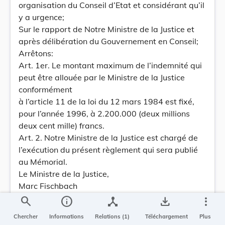
organisation du Conseil d’Etat et considérant qu’il
y a urgence;
Sur le rapport de Notre Ministre de la Justice et
après délibération du Gouvernement en Conseil;
Arrêtons:
Art. 1er. Le montant maximum de l’indemnité qui
peut être allouée par le Ministre de la Justice
conformément
à l’article 11 de la loi du 12 mars 1984 est fixé,
pour l’année 1996, à 2.200.000 (deux millions
deux cent mille) francs.
Art. 2. Notre Ministre de la Justice est chargé de
l’exécution du présent règlement qui sera publié
au Mémorial.
Le Ministre de la Justice,
Marc Fischbach
Château de Berg, le 19 janvier 1996.
search
info
device_hub
save_alt
more_vert
Jean
Chercher
Informations
Relations (1)
Téléchargement
Plus
Règlement du Gouvernement en Conseil du 26