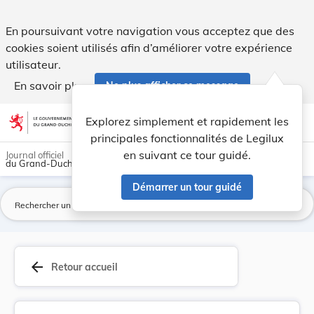
Règlement-taxe sur le raccordement à la conduit... - Legilux
En poursuivant votre navigation vous acceptez que des
cookies soient utilisés afin d’améliorer votre expérience
utilisateur.
En savoir plus
Ne plus afficher ce message
Aller au contenu
help
light_mode
dark_mode
account_circle
Explorez simplement et rapidement les
Aide
principales fonctionnalités de Legilux
en suivant ce tour guidé.
Journal officiel
du Grand-Duché de Luxembourg
Démarrer un tour guidé
La
arrow_back
Retour accueil