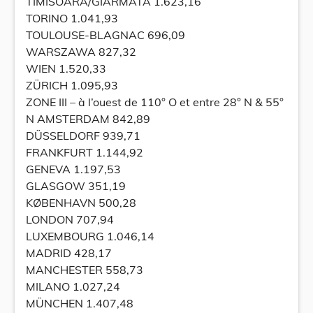
TIMISOARA/GIARMATA 1.623,16
TORINO 1.041,93
TOULOUSE-BLAGNAC 696,09
WARSZAWA 827,32
WIEN 1.520,33
ZÜRICH 1.095,93
ZONE III – à l’ouest de 110° O et entre 28° N & 55°
N AMSTERDAM 842,89
DÜSSELDORF 939,71
FRANKFURT 1.144,92
GENEVA 1.197,53
GLASGOW 351,19
KØBENHAVN 500,28
LONDON 707,94
LUXEMBOURG 1.046,14
MADRID 428,17
MANCHESTER 558,73
MILANO 1.027,24
MÜNCHEN 1.407,48