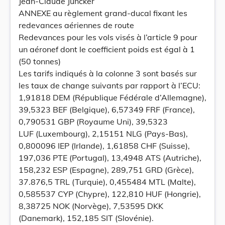
Jean-Claude Juncker
ANNEXE au règlement grand-ducal fixant les
redevances aériennes de route
Redevances pour les vols visés à l’article 9 pour
un aéronef dont le coefficient poids est égal à 1
(50 tonnes)
Les tarifs indiqués à la colonne 3 sont basés sur
les taux de change suivants par rapport à l’ECU:
1,91818 DEM (République Fédérale d’Allemagne),
39,5323 BEF (Belgique), 6,57349 FRF (France),
0,790531 GBP (Royaume Uni), 39,5323
LUF (Luxembourg), 2,15151 NLG (Pays-Bas),
0,800096 IEP (Irlande), 1,61858 CHF (Suisse),
197,036 PTE (Portugal), 13,4948 ATS (Autriche),
158,232 ESP (Espagne), 289,751 GRD (Grèce),
37.876,5 TRL (Turquie), 0,455484 MTL (Malte),
0,585537 CYP (Chypre), 122,810 HUF (Hongrie),
8,38725 NOK (Norvège), 7,53595 DKK
(Danemark), 152,185 SIT (Slovénie).