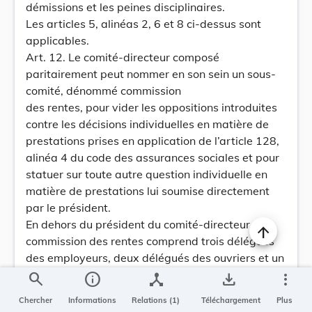
démissions et les peines disciplinaires.
Les articles 5, alinéas 2, 6 et 8 ci-dessus sont
applicables.
Art. 12. Le comité-directeur composé
paritairement peut nommer en son sein un sous-
comité, dénommé commission
des rentes, pour vider les oppositions introduites
contre les décisions individuelles en matière de
prestations prises en application de l’article 128,
alinéa 4 du code des assurances sociales et pour
statuer sur toute autre question individuelle en
matière de prestations lui soumise directement
par le président.
En dehors du président du comité-directeur, la
commission des rentes comprend trois délégués
des employeurs, deux délégués des ouvriers et un
délégué représentant les fonctionnaires et
search
info
device_hub
save_alt
more_vert
employés, nommés suivant les dispostions
Chercher
Informations
Relations (1)
Téléchargement
Plus
réglementaires applicables à la nomination de