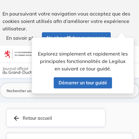
Mesures réglementaires de police. Urgence. - Legilux
En poursuivant votre navigation vous acceptez que des
cookies soient utilisés afin d’améliorer votre expérience
utilisateur.
En savoir plus
Ne plus afficher ce message
Aller au contenu
help
light_mode
dark_mode
account_circle
Explorez simplement et rapidement les
Aide
principales fonctionnalités de Legilux
en suivant ce tour guidé.
Journal officiel
du Grand-Duché de Luxembourg
Démarrer un tour guidé
La
arrow_back
Retour accueil