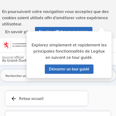
Nouvelle fixation des tarifs à percevoir sur l'... - Legilux
En poursuivant votre navigation vous acceptez que des
cookies soient utilisés afin d’améliorer votre expérience
utilisateur.
En savoir plus
Ne plus afficher ce message
Aller au contenu
help
light_mode
dark_mode
account_circle
Explorez simplement et rapidement les
Aide
principales fonctionnalités de Legilux
en suivant ce tour guidé.
Journal officiel
du Grand-Duché de Luxembourg
Démarrer un tour guidé
La
arrow_back
Retour accueil