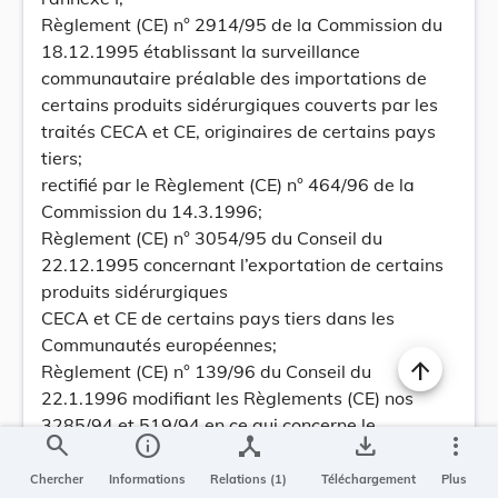
Règlement (CE) n° 2914/95 de la Commission du
18.12.1995 établissant la surveillance
communautaire préalable des importations de
certains produits sidérurgiques couverts par les
traités CECA et CE, originaires de certains pays
tiers;
rectifié par le Règlement (CE) n° 464/96 de la
Commission du 14.3.1996;
Règlement (CE) n° 3054/95 du Conseil du
22.12.1995 concernant l’exportation de certains
produits sidérurgiques
CECA et CE de certains pays tiers dans les
Communautés européennes;
Règlement (CE) n° 139/96 du Conseil du
22.1.1996 modifiant les Règlements (CE) nos
3285/94 et 519/94 en ce qui concerne le
search
info
device_hub
save_alt
more_vert
document uniforme de surveillance
communautaire;
Chercher
Informations
Relations (1)
Téléchargement
Plus