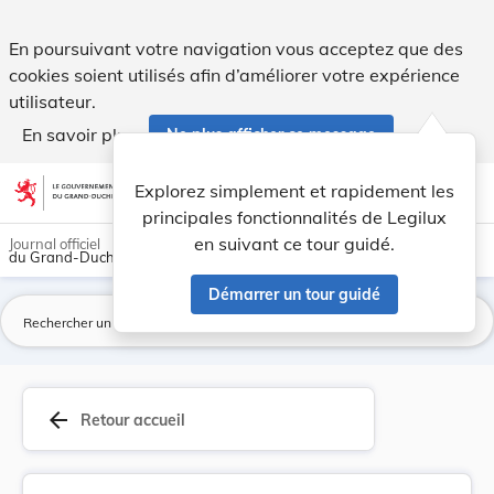
Fixation des redevances pour les prestations du... - Legilux
En poursuivant votre navigation vous acceptez que des
cookies soient utilisés afin d’améliorer votre expérience
utilisateur.
En savoir plus
Ne plus afficher ce message
Aller au contenu
help
light_mode
dark_mode
account_circle
Explorez simplement et rapidement les
Aide
principales fonctionnalités de Legilux
en suivant ce tour guidé.
Journal officiel
du Grand-Duché de Luxembourg
Démarrer un tour guidé
La
arrow_back
Retour accueil