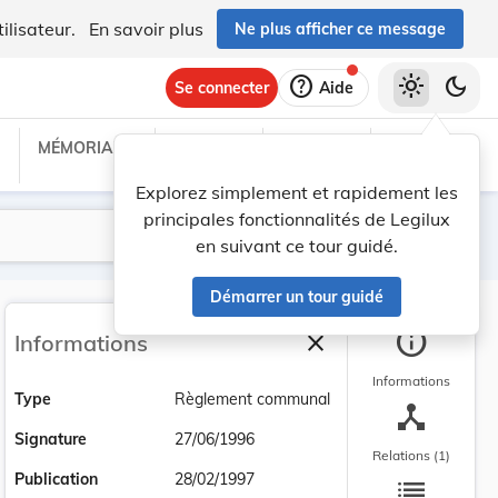
ilisateur.
En savoir plus
Ne plus afficher ce message
help
light_mode
dark_mode
Se connecter
Aide
MÉMORIAL C
TRAITÉS
PROJETS
TEXTES UE
Explorez simplement et rapidement les
principales fonctionnalités de Legilux
Lancer la recherche
Filtres
en suivant ce tour guidé.
Démarrer un tour guidé
info
close
Informations
Fermer la barre latéra
Informations
Type
Règlement communal
device_hub
Signature
27/06/1996
Relations (1)
list
Publication
28/02/1997