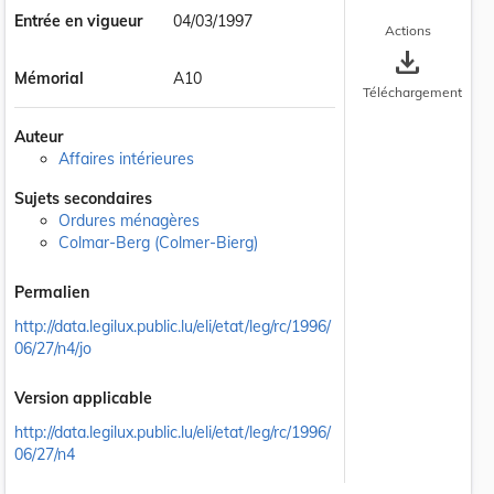
Entrée en vigueur
04/03/1997
Actions
save_alt
Mémorial
A10
Téléchargement
Auteur
Affaires intérieures
Sujets secondaires
Ordures ménagères
Colmar-Berg (Colmer-Bierg)
Permalien
http://data.legilux.public.lu/eli/etat/leg/rc/1996/
06/27/n4/jo
Version applicable
http://data.legilux.public.lu/eli/etat/leg/rc/1996/
06/27/n4