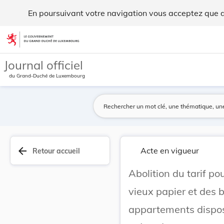
Abolition du tarif pour la collecte des objets ... - Legilux
En poursuivant votre navigation vous acceptez que des
Aller au contenu
Journal officiel
du Grand-Duché de Luxembourg
arrow_back
Acte en vigueur
Retour accueil
Abolition du tarif po
vieux papier et des 
appartements dispos