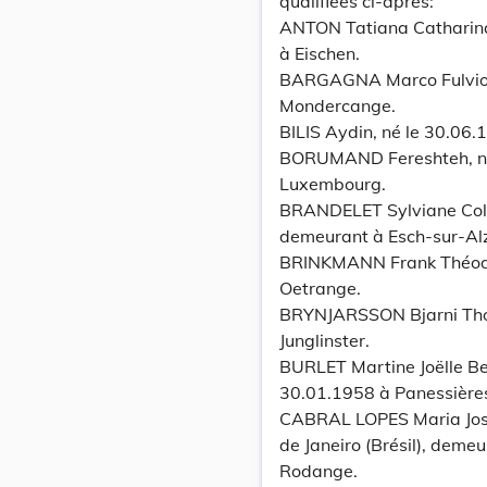
qualifiées ci-après:
ANTON Tatiana Catharina
à Eischen.
BARGAGNA Marco Fulvio Il
Mondercange.
BILIS Aydin, né le 30.06
BORUMAND Fereshteh, née
Luxembourg.
BRANDELET Sylviane Colet
demeurant à Esch-sur-Alz
BRINKMANN Frank Théodo
Oetrange.
BRYNJARSSON Bjarni Thor,
Junglinster.
BURLET Martine Joëlle Be
30.01.1958 à Panessière
CABRAL LOPES Maria José
de Janeiro (Brésil), demeu
Rodange.