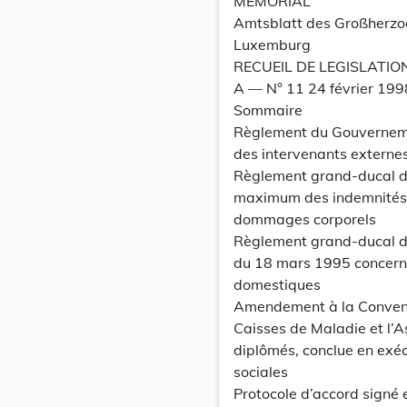
MEMORIAL
Amtsblatt des Großherz
Luxemburg
RECUEIL DE LEGISLATIO
A –– N° 11 24 février 199
Sommaire
Règlement du Gouvernemen
des intervenants externe
Règlement grand-ducal du
maximum des indemnités q
dommages corporels
Règlement grand-ducal du
du 18 mars 1995 concernan
domestiques
Amendement à la Convent
Caisses de Maladie et l’
diplômés, conclue en exéc
sociales
Protocole d’accord signé 