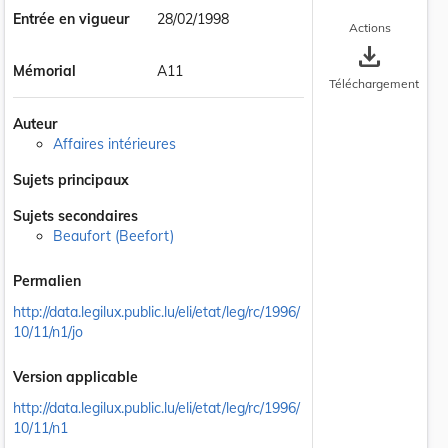
Entrée en vigueur
28/02/1998
Actions
save_alt
Mémorial
A11
Téléchargement
Auteur
Affaires intérieures
Sujets principaux
Sujets secondaires
Beaufort (Beefort)
Permalien
http://data.legilux.public.lu/eli/etat/leg/rc/1996/
10/11/n1/jo
Version applicable
http://data.legilux.public.lu/eli/etat/leg/rc/1996/
10/11/n1