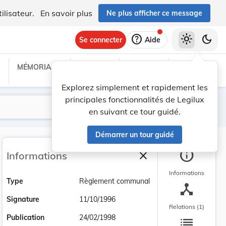
ilisateur.
En savoir plus
Ne plus afficher ce message
help
light_mode
dark_mode
Se connecter
Aide
MÉMORIAL C
TRAITÉS
PROJETS
TEXTES UE
Explorez simplement et rapidement les
principales fonctionnalités de Legilux
Lancer la recherche
Filtres
en suivant ce tour guidé.
Démarrer un tour guidé
info
close
Informations
Fermer la barre latéra
Informations
Type
Règlement communal
device_hub
Signature
11/10/1996
Relations (1)
list
Publication
24/02/1998