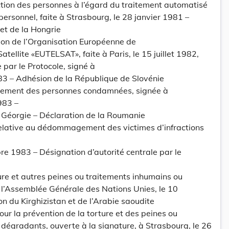
ction des personnes à l’égard du traitement automatisé
ersonnel, faite à Strasbourg, le 28 janvier 1981 –
 et de la Hongrie
ion de l’Organisation Européenne de
ellite «EUTELSAT», faite à Paris, le 15 juillet 1982,
e par le Protocole, signé à
83 – Adhésion de la République de Slovénie
èrement des personnes condamnées, signée à
983 –
a Géorgie – Déclaration de la Roumanie
elative au dédommagement des victimes d’infractions
e 1983 – Désignation d’autorité centrale par le
ure et autres peines ou traitements inhumains ou
l’Assemblée Générale des Nations Unies, le 10
 du Kirghizistan et de l’Arabie saoudite
r la prévention de la torture et des peines ou
dégradants, ouverte à la signature, à Strasbourg, le 26