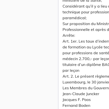
ministère de la Santé;
Considérant qu’il y a lie
technique pour professio
paramédical;
Sur proposition du Minist
Professionnelle et après
Arrête:
Art. 1er. Les taux d’inde
de formation au Lycée te
pour professions de santé
médecin 2.700,– par leçon
titulaire d’un diplôme BA
par leçon
Art. 2. Le présent règlem
Luxembourg, le 30 janvie
Les Membres du Gouvern
Jean-Claude Juncker
Jacques F. Poos
Fernand Boden