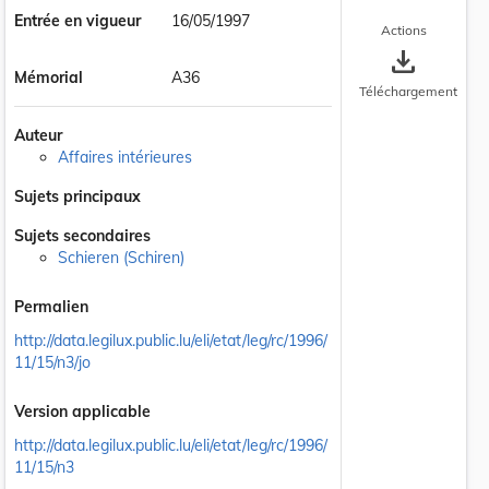
Entrée en vigueur
16/05/1997
Actions
save_alt
Mémorial
A36
Téléchargement
Auteur
Affaires intérieures
Sujets principaux
Sujets secondaires
Schieren (Schiren)
Permalien
http://data.legilux.public.lu/eli/etat/leg/rc/1996/
11/15/n3/jo
Version applicable
http://data.legilux.public.lu/eli/etat/leg/rc/1996/
11/15/n3