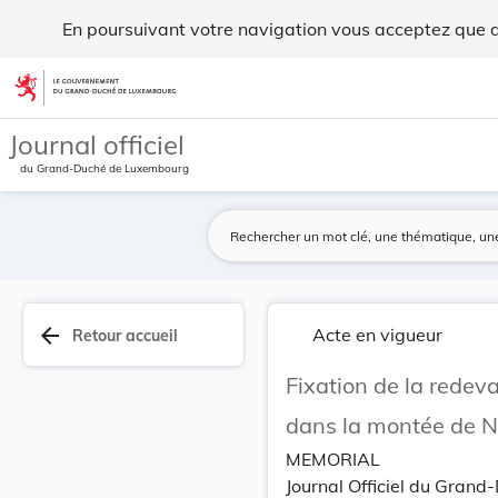
Fixation de la redevance à pondérer les travaux... - Legilux
En poursuivant votre navigation vous acceptez que des
Aller au contenu
Journal officiel
du Grand-Duché de Luxembourg
arrow_back
Acte en vigueur
Retour accueil
Fixation de la redev
dans la montée de 
MEMORIAL
Journal Officiel du Grand