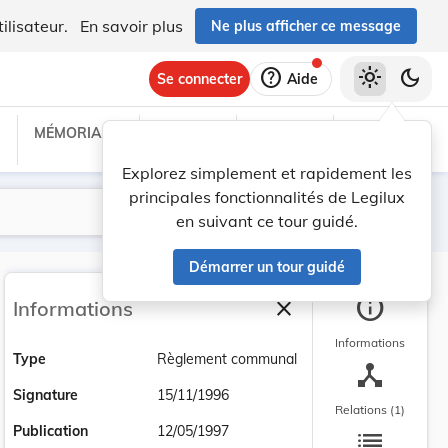
ilisateur.
En savoir plus
Ne plus afficher ce message
help
light_mode
dark_mode
Se connecter
Aide
MÉMORIAL C
TRAITÉS
PROJETS
TEXTES UE
Explorez simplement et rapidement les
principales fonctionnalités de Legilux
Lancer la recherche
Filtres
en suivant ce tour guidé.
Démarrer un tour guidé
info
close
Informations
Fermer la barre latéra
Informations
Type
Règlement communal
device_hub
Signature
15/11/1996
Relations (1)
list
Publication
12/05/1997