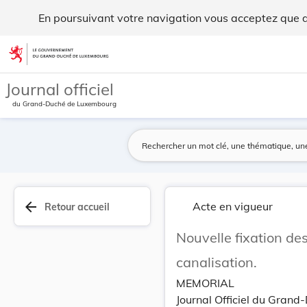
Nouvelle fixation des taxes et redevances à per... - Legilux
En poursuivant votre navigation vous acceptez que des
Aller au contenu
Journal officiel
du Grand-Duché de Luxembourg
arrow_back
Acte en vigueur
Retour accueil
Nouvelle fixation de
canalisation.
MEMORIAL
Journal Officiel du Grand