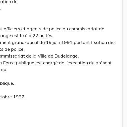
ration du
;
ous-officiers et agents de police du commissariat de
lange est fixé à 22 unités.
lement grand-ducal du 19 juin 1991 portant fixation des
s de police,
commissariat de la Ville de Dudelange.
la Force publique est chargé de l’exécution du présent
 au
blique,
ctobre 1997.