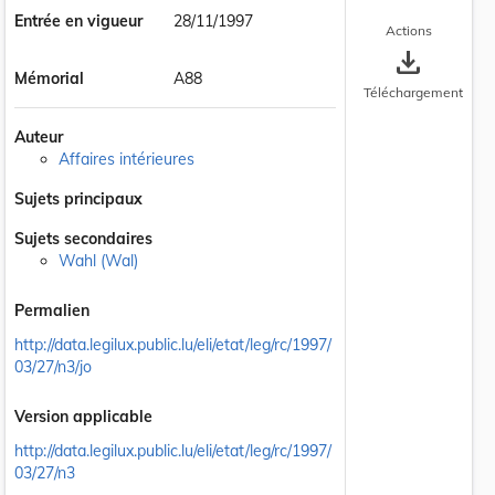
Entrée en vigueur
28/11/1997
Actions
save_alt
Mémorial
A88
Téléchargement
Auteur
Affaires intérieures
Sujets principaux
Sujets secondaires
Wahl (Wal)
Permalien
http://data.legilux.public.lu/eli/etat/leg/rc/1997/
03/27/n3/jo
Version applicable
http://data.legilux.public.lu/eli/etat/leg/rc/1997/
03/27/n3