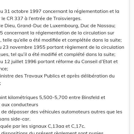
 31 octobre 1997 concernant la réglementation et la
r le CR 337 à l’entrée de Troisvierges.
 de Dieu, Grand-Duc de Luxembourg, Duc de Nassau;
55 concernant la réglementation de la circulation sur
, telle qu’elle a été modifiée et complétée dans la suite;
du 23 novembre 1955 portant règlement de la circulation
ues, tel qu’il a été modifié et complété dans la suite;
i du 12 juillet 1996 portant réforme du Conseil d’Etat et
nce;
inistre des Travaux Publics et après délibération du
;
oint kilométriques 5,500-5,700 entre Binsfeld et
dit aux conducteurs
 de dépasser des véhicules automoteurs autres que les
sans side-car.
diquée par les signaux C,13aa et C,17c.
ux dispositions du présent règlement sont punies