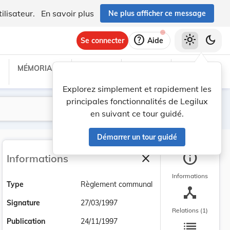
ilisateur.
En savoir plus
Ne plus afficher ce message
help
light_mode
dark_mode
Se connecter
Aide
MÉMORIAL C
TRAITÉS
PROJETS
TEXTES UE
Explorez simplement et rapidement les
principales fonctionnalités de Legilux
Lancer la recherche
Filtres
en suivant ce tour guidé.
Démarrer un tour guidé
info
close
Informations
Fermer la barre latéra
Informations
Type
Règlement communal
device_hub
Signature
27/03/1997
Relations (1)
list
Publication
24/11/1997