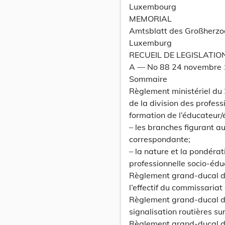
Luxembourg
MEMORIAL
Amtsblatt des Großherz
Luxemburg
RECUEIL DE LEGISLATIO
A — No 88 24 novembre
Sommaire
Règlement ministériel du
de la division des profess
formation de l’éducateur/
– les branches figurant a
correspondante;
– la nature et la pondéra
professionnelle socio-édu
Règlement grand-ducal d
l’effectif du commissariat
Règlement grand-ducal du
signalisation routières su
Règlement grand-ducal du