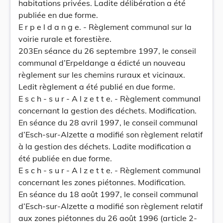
habitations privées. Ladite délibération a été
publiée en due forme.
E r p e l d a n g e. - Règlement communal sur la
voirie rurale et forestière.
203En séance du 26 septembre 1997, le conseil
communal d’Erpeldange a édicté un nouveau
règlement sur les chemins ruraux et vicinaux.
Ledit règlement a été publié en due forme.
E s c h - s u r - A l z e t t e. - Règlement communal
concernant la gestion des déchets. Modification.
En séance du 28 avril 1997, le conseil communal
d’Esch-sur-Alzette a modifié son règlement relatif
à la gestion des déchets. Ladite modification a
été publiée en due forme.
E s c h - s u r - A l z e t t e. - Règlement communal
concernant les zones piétonnes. Modification.
En séance du 18 août 1997, le conseil communal
d’Esch-sur-Alzette a modifié son règlement relatif
aux zones piétonnes du 26 août 1996 (article 2-