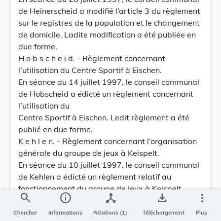
de Heinerscheid a modifié l’article 3 du règlement
sur le registres de la population et le changement
de domicile. Ladite modification a été publiée en
due forme.
H o b s c h e i d. - Règlement concernant
l’utilisation du Centre Sportif à Eischen.
En séance du 14 juillet 1997, le conseil communal
de Hobscheid a édicté un règlement concernant
l’utilisation du
Centre Sportif à Eischen. Ledit règlement a été
publié en due forme.
K e h l e n. - Règlement concernant l’organisation
générale du groupe de jeux à Keispelt.
En séance du 10 juillet 1997, le conseil communal
de Kehlen a édicté un règlement relatif au
fonctionnement du groupe de jeux à Keispelt.
search
info
device_hub
save_alt
more_vert
Ledit règlement a été publié en due forme.
L u x e m b o u r g. - Mesures réglementaires de
Chercher
Informations
Relations (1)
Téléchargement
Plus