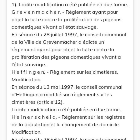
1). Ladite modification a été publiée en due forme.
G r e v e n m a c h e r. - Règlement ayant pour
objet la lutte contre la prolifération des pigeons
domestiques vivant à l’état sauvage.
En séance du 28 juillet 1997, le conseil communal
de la Ville de Grevenmacher a édicté un
règlement ayant pour objet la lutte contre la
prolifération des pigeons domestiques vivant à
l’état sauvage.
H e f f i n g e n. - Règlement sur les cimetières.
Modification.
En séance du 13 mai 1997, le conseil communal
d’Heffingen a modifié son règlement sur les
cimetières (article 12).
Ladite modification a été publiée en due forme.
H e i n e r s c h e i d. - Règlement sur les registres
de la population et le changement de domicile.
Modification.
En séance du 28 juillet 1997, le conseil communal