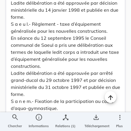
Ladite délibération a été approuvée par décision
ministérielle du 14 janvier 1998 et publiée en due
forme.
S a e u l.- Règlement - taxe d’équipement
généralisée pour les nouvelles constructions.
En séance du 12 septembre 1995 le Conseil
communal de Saeul a pris une délibération aux
termes de laquelle ledit corps a introduit une taxe
d’équipement généralisée pour les nouvelles
constructions.
Ladite délibération a été approuvée par arrêté
grand-ducal du 29 octobre 1997 et par décision
ministérielle du 31 octobre 1997 et publiée en due
forme.
S a n e m.- Fixation de la participation au cours
d’aqua-gymnastique.
En séance du 05 décembre 1997 le Conseil
search
info
device_hub
save_alt
more_vert
communal de Sanem a pris une délibération aux
Chercher
Informations
Relations (1)
Téléchargement
Plus
termes de laquelle ledit corps a fixé la