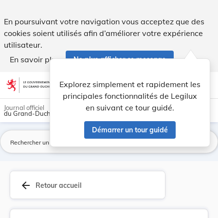
Introducation de tarifs pour l'utilisation du t... - Legilux
En poursuivant votre navigation vous acceptez que des
cookies soient utilisés afin d’améliorer votre expérience
utilisateur.
En savoir plus
Ne plus afficher ce message
Aller au contenu
help
light_mode
dark_mode
account_circle
Explorez simplement et rapidement les
Aide
principales fonctionnalités de Legilux
en suivant ce tour guidé.
Journal officiel
du Grand-Duché de Luxembourg
Démarrer un tour guidé
La
arrow_back
Retour accueil