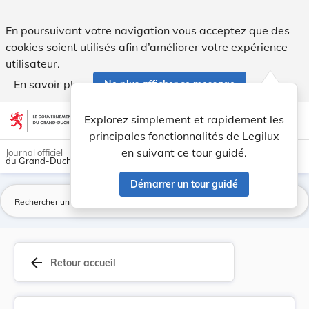
Règlement communal sur les chiens. - Legilux
En poursuivant votre navigation vous acceptez que des
cookies soient utilisés afin d’améliorer votre expérience
utilisateur.
En savoir plus
Ne plus afficher ce message
Aller au contenu
help
light_mode
dark_mode
account_circle
Explorez simplement et rapidement les
Aide
principales fonctionnalités de Legilux
en suivant ce tour guidé.
Journal officiel
du Grand-Duché de Luxembourg
Démarrer un tour guidé
La
arrow_back
Retour accueil