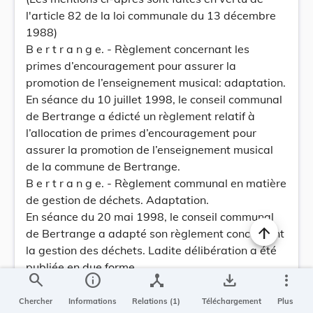
l'article 82 de la loi communale du 13 décembre
1988)
B e r t r a n g e. - Règlement concernant les
primes d’encouragement pour assurer la
promotion de l’enseignement musical: adaptation.
En séance du 10 juillet 1998, le conseil communal
de Bertrange a édicté un règlement relatif à
l’allocation de primes d’encouragement pour
assurer la promotion de l’enseignement musical
de la commune de Bertrange.
B e r t r a n g e. - Règlement communal en matière
de gestion de déchets. Adaptation.
En séance du 20 mai 1998, le conseil communal
de Bertrange a adapté son règlement concernant
la gestion des déchets. Ladite délibération a été
publiée en due forme.
search
info
device_hub
save_alt
more_vert
B e t t e m b o u r g. - Règlement communal sur le
service de taxis.
Chercher
Informations
Relations (1)
Téléchargement
Plus