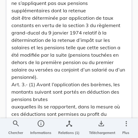
ne s’appliquent pas aux pensions
supplémentaires dont la retenue
doit être déterminée par application de taux
constants en vertu de la section 3 du règlement
grand-ducal du 9 janvier 1974 relatif à la
détermination de la retenue d’impôt sur les
salaires et les pensions telle que cette section a
été modifiée par la suite (pensions touchées en
dehors de la première pension ou du premier
salaire ou versées au conjoint d’un salarié ou d’un
pensionné).
Art. 3.- (1) Avant l’application des barèmes, les
montants suivant sont portés en déduction des
pensions brutes
auxquelles ils se rapportent, dans la mesure où
ces déductions sont permises au profit du
pensionné par une disposition légale ou
search
info
device_hub
save_alt
more_vert
réglementaire:
Chercher
Informations
Relations (1)
Téléchargement
Plus
1. les cotisations de sécurité sociale légalement