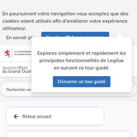
Règlement-taxe sur le fonctionnement du service... - Legilux
En poursuivant votre navigation vous acceptez que des
cookies soient utilisés afin d’améliorer votre expérience
utilisateur.
En savoir plus
Ne plus afficher ce message
Aller au contenu
help
light_mode
dark_mode
account_circle
Explorez simplement et rapidement les
Aide
principales fonctionnalités de Legilux
en suivant ce tour guidé.
Journal officiel
du Grand-Duché de Luxembourg
Démarrer un tour guidé
La
arrow_back
Retour accueil