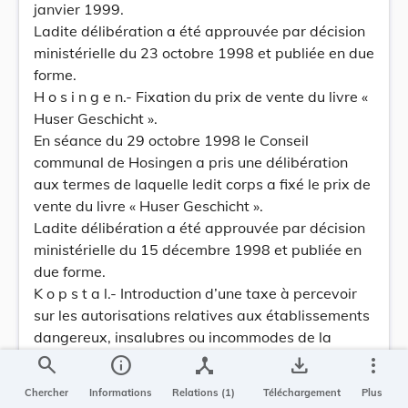
janvier 1999.
Ladite délibération a été approuvée par décision
ministérielle du 23 octobre 1998 et publiée en due
forme.
H o s i n g e n.- Fixation du prix de vente du livre «
Huser Geschicht ».
En séance du 29 octobre 1998 le Conseil
communal de Hosingen a pris une délibération
aux termes de laquelle ledit corps a fixé le prix de
vente du livre « Huser Geschicht ».
Ladite délibération a été approuvée par décision
ministérielle du 15 décembre 1998 et publiée en
due forme.
K o p s t a l.- Introduction d’une taxe à percevoir
sur les autorisations relatives aux établissements
dangereux, insalubres ou incommodes de la
classe 2.
search
info
device_hub
save_alt
more_vert
En séance du 30 octobre 1998 le Conseil
Chercher
Informations
Relations (1)
Téléchargement
Plus
communal de Kopstal a pris une délibération aux