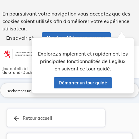
Fixation des redevances à percevoir pour la pri... - Legilux
En poursuivant votre navigation vous acceptez que des
cookies soient utilisés afin d’améliorer votre expérience
utilisateur.
En savoir plus
Ne plus afficher ce message
Aller au contenu
help
light_mode
dark_mode
account_circle
Explorez simplement et rapidement les
Aide
principales fonctionnalités de Legilux
en suivant ce tour guidé.
Journal officiel
du Grand-Duché de Luxembourg
Démarrer un tour guidé
La
arrow_back
Retour accueil