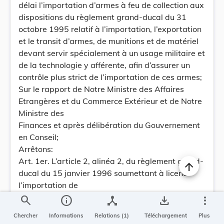
délai l’importation d’armes à feu de collection aux
dispositions du règlement grand-ducal du 31
octobre 1995 relatif à l’importation, l’exportation
et le transit d’armes, de munitions et de matériel
devant servir spécialement à un usage militaire et
de la technologie y afférente, afin d’assurer un
contrôle plus strict de l’importation de ces armes;
Sur le rapport de Notre Ministre des Affaires
Etrangères et du Commerce Extérieur et de Notre
Ministre des
Finances et après délibération du Gouvernement
en Conseil;
Arrêtons:
Art. 1er. L’article 2, alinéa 2, du règlement grand-
ducal du 15 janvier 1996 soumettant à licence
l’importation de
certaines marchandises, est abrogé.
search
info
device_hub
save_alt
more_vert
Art. 2. Dans la liste annexée au même règlement,
Chercher
Informations
Relations (1)
Téléchargement
Plus
la rubrique suivante est supprimée: