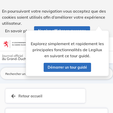
Règlement concernant les services de taxi. - Legilux
En poursuivant votre navigation vous acceptez que des
cookies soient utilisés afin d’améliorer votre expérience
utilisateur.
En savoir plus
Ne plus afficher ce message
Aller au contenu
help
light_mode
dark_mode
account_circle
Explorez simplement et rapidement les
Aide
principales fonctionnalités de Legilux
en suivant ce tour guidé.
Journal officiel
du Grand-Duché de Luxembourg
Démarrer un tour guidé
La
arrow_back
Retour accueil