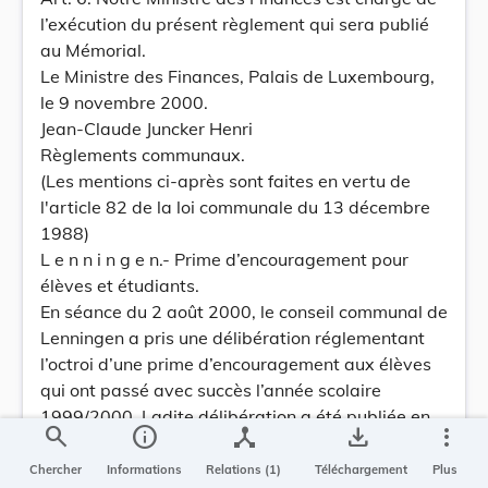
l’exécution du présent règlement qui sera publié
au Mémorial.
Le Ministre des Finances, Palais de Luxembourg,
le 9 novembre 2000.
Jean-Claude Juncker Henri
Règlements communaux.
(Les mentions ci-après sont faites en vertu de
l'article 82 de la loi communale du 13 décembre
1988)
L e n n i n g e n.- Prime d’encouragement pour
élèves et étudiants.
En séance du 2 août 2000, le conseil communal de
Lenningen a pris une délibération réglementant
l’octroi d’une prime d’encouragement aux élèves
qui ont passé avec succès l’année scolaire
1999/2000. Ladite délibération a été publiée en
search
info
device_hub
save_alt
more_vert
due forme.
L e n n i n g e n.- Subside pour enfants fréquentant
Chercher
Informations
Relations (1)
Téléchargement
Plus