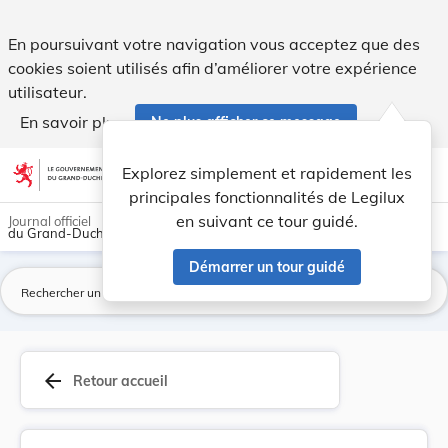
Règlement d'ordre intérieur du conseil communal... - Legilux
En poursuivant votre navigation vous acceptez que des
cookies soient utilisés afin d’améliorer votre expérience
utilisateur.
En savoir plus
Ne plus afficher ce message
Aller au contenu
help
light_mode
dark_mode
account_circle
Explorez simplement et rapidement les
Aide
principales fonctionnalités de Legilux
en suivant ce tour guidé.
Journal officiel
du Grand-Duché de Luxembourg
Démarrer un tour guidé
La
arrow_back
Retour accueil