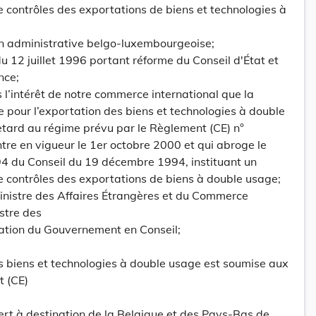
contrôles des exportations de biens et technologies à
on administrative belgo-luxembourgeoise;
i du 12 juillet 1996 portant réforme du Conseil d'État et
nce;
s l’intérêt de notre commerce international que la
 pour l’exportation des biens et technologies à double
etard au régime prévu par le Règlement (CE) n°
tre en vigueur le 1er octobre 2000 et qui abroge le
4 du Conseil du 19 décembre 1994, instituant un
contrôles des exportations de biens à double usage;
Ministre des Affaires Étrangères et du Commerce
istre des
ration du Gouvernement en Conseil;
es biens et technologies à double usage est soumise aux
t (CE)
sfert à destination de la Belgique et des Pays-Bas de