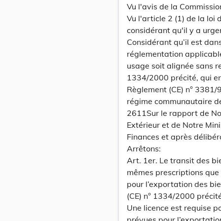
Vu l'avis de la Commissi
Vu l'article 2 (1) de la lo
considérant qu'il y a urge
Considérant qu’il est dan
réglementation applicable
usage soit alignée sans r
1334/2000 précité, qui en
Règlement (CE) n° 3381/9
régime communautaire de 
2611Sur le rapport de No
Extérieur et de Notre Min
Finances et après délibé
Arrêtons:
Art. 1er. Le transit des 
mêmes prescriptions que 
pour l’exportation des bi
(CE) n° 1334/2000 précité
Une licence est requise p
prévues pour l’exportatio