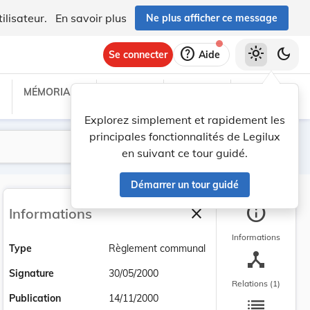
ilisateur.
En savoir plus
Ne plus afficher ce message
help
light_mode
dark_mode
Se connecter
Aide
MÉMORIAL C
TRAITÉS
PROJETS
TEXTES UE
Explorez simplement et rapidement les
principales fonctionnalités de Legilux
Lancer la recherche
Filtres
en suivant ce tour guidé.
Démarrer un tour guidé
info
close
Informations
Fermer la barre latéra
Informations
Type
Règlement communal
device_hub
Signature
30/05/2000
Relations (1)
list
Publication
14/11/2000