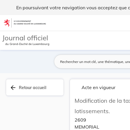
Modification de la taxe à percevoir pour l'appr... - Legilux
En poursuivant votre navigation vous acceptez que des
Aller au contenu
Journal officiel
du Grand-Duché de Luxembourg
arrow_back
Acte en vigueur
Retour accueil
Modification de la t
lotissements.
2609
MEMORIAL