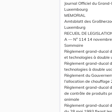
Journal Officiel du Grand
Luxembourg
MEMORIAL
Amtsblatt des Großherz
Luxemburg
RECUEIL DE LEGISLATIO
A –– N° 114 14 novembr
Sommaire
Règlement grand-ducal du
et technologies à double
Règlement grand-ducal du
technologies à double us
Règlement du Gouverneme
l’allocation de chauffage
Règlement grand-ducal du
de contrôle de produits p
animale
Règlement grand-ducal d
du 28 mai 1993 fixant les 