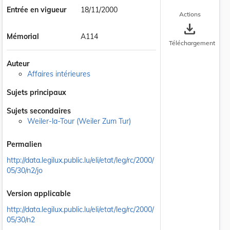
Entrée en vigueur
18/11/2000
Actions
save_alt
Mémorial
A114
Téléchargement
Auteur
Affaires intérieures
Sujets principaux
Sujets secondaires
Weiler-la-Tour (Weiler Zum Tur)
Permalien
http://data.legilux.public.lu/eli/etat/leg/rc/2000/
05/30/n2/jo
Version applicable
http://data.legilux.public.lu/eli/etat/leg/rc/2000/
05/30/n2