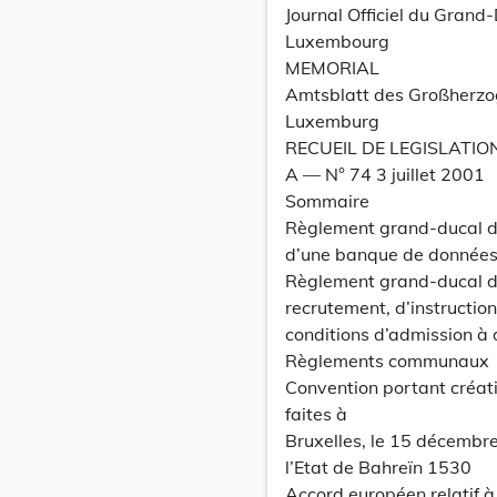
Journal Officiel du Grand
Luxembourg
MEMORIAL
Amtsblatt des Großherz
Luxemburg
RECUEIL DE LEGISLATIO
A –– N° 74 3 juillet 2001
Sommaire
Règlement grand-ducal du 
d’une banque de données 
Règlement grand-ducal du
recrutement, d’instructio
conditions d’admission à 
Règlements communaux
Convention portant créat
faites à
Bruxelles, le 15 décemb
l’Etat de Bahreïn 1530
Accord européen relatif à 