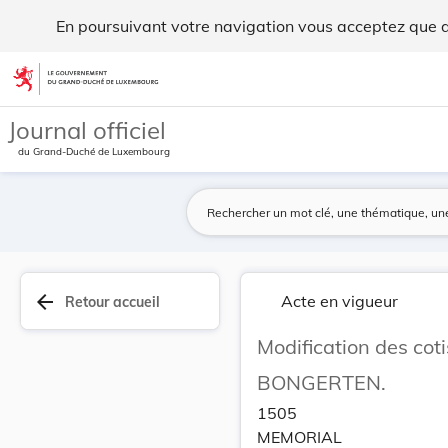
Modification des cotisations de participation à... - Legilux
En poursuivant votre navigation vous acceptez que des
Aller au contenu
Journal officiel
du Grand-Duché de Luxembourg
arrow_back
Acte en vigueur
Retour accueil
Modification des coti
BONGERTEN.
1505
MEMORIAL