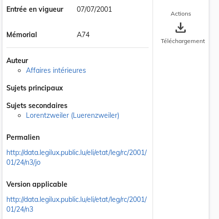
Entrée en vigueur
07/07/2001
Actions
save_alt
Mémorial
A74
Téléchargement
Auteur
Affaires intérieures
Sujets principaux
Sujets secondaires
Lorentzweiler (Luerenzweiler)
Permalien
http://data.legilux.public.lu/eli/etat/leg/rc/2001/
01/24/n3/jo
Version applicable
http://data.legilux.public.lu/eli/etat/leg/rc/2001/
01/24/n3