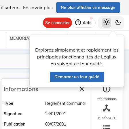
ilisateur.
En savoir plus
Ne plus afficher ce message
help
light_mode
dark_mode
Se connecter
Aide
MÉMORIAL C
TRAITÉS
PROJETS
TEXTES UE
Explorez simplement et rapidement les
principales fonctionnalités de Legilux
Lancer la recherche
Filtres
en suivant ce tour guidé.
Démarrer un tour guidé
info
close
Informations
Fermer la barre latéra
Informations
Type
Règlement communal
device_hub
Signature
24/01/2001
Relations (1)
list
Publication
03/07/2001