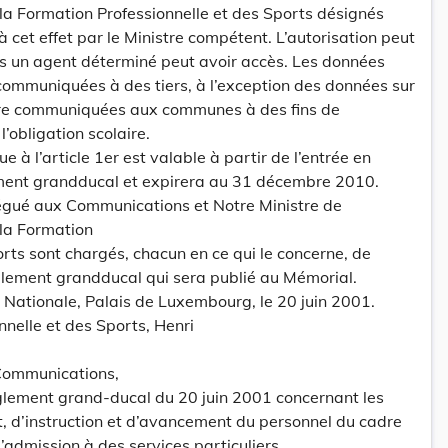
 la Formation Professionnelle et des Sports désignés
cet effet par le Ministre compétent. L’autorisation peut
es un agent déterminé peut avoir accès. Les données
communiquées à des tiers, à l’exception des données sur
 être communiquées aux communes à des fins de
l’obligation scolaire.
ue à l’article 1er est valable à partir de l’entrée en
ment grandducal et expirera au 31 décembre 2010.
légué aux Communications et Notre Ministre de
 la Formation
orts sont chargés, chacun en ce qui le concerne, de
glement grandducal qui sera publié au Mémorial.
n Nationale, Palais de Luxembourg, le 20 juin 2001.
nnelle et des Sports, Henri
Communications,
lement grand-ducal du 20 juin 2001 concernant les
, d’instruction et d’avancement du personnel du cadre
 d’admission à des services particuliers.