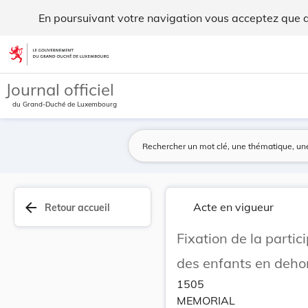
Fixation de la participation des parents aux fr... - Legilux
En poursuivant votre navigation vous acceptez que des
Aller au contenu
Journal officiel
du Grand-Duché de Luxembourg
arrow_back
Acte en vigueur
Retour accueil
Fixation de la partic
des enfants en dehor
1505
MEMORIAL