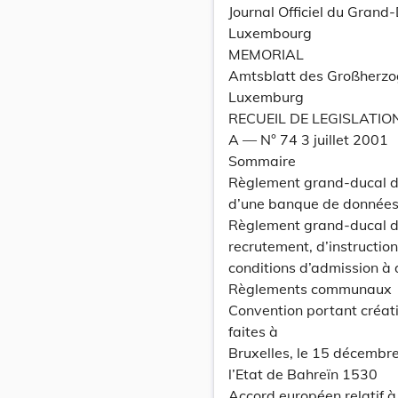
Journal Officiel du Grand
Luxembourg
MEMORIAL
Amtsblatt des Großherz
Luxemburg
RECUEIL DE LEGISLATIO
A –– N° 74 3 juillet 2001
Sommaire
Règlement grand-ducal du 
d’une banque de données 
Règlement grand-ducal du
recrutement, d’instructio
conditions d’admission à 
Règlements communaux
Convention portant créat
faites à
Bruxelles, le 15 décemb
l’Etat de Bahreïn 1530
Accord européen relatif à 