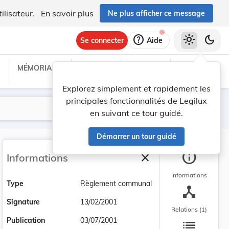
ilisateur.
En savoir plus
Ne plus afficher ce message
help
light_mode
dark_mode
Se connecter
Aide
MÉMORIAL C
TRAITÉS
PROJETS
TEXTES UE
Explorez simplement et rapidement les
principales fonctionnalités de Legilux
Lancer la recherche
Filtres
en suivant ce tour guidé.
Démarrer un tour guidé
info
close
Informations
Fermer la barre latéra
Informations
Type
Règlement communal
device_hub
Signature
13/02/2001
Relations (1)
list
Publication
03/07/2001