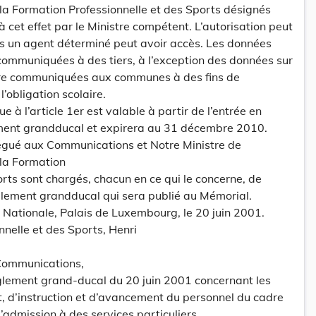
 la Formation Professionnelle et des Sports désignés
cet effet par le Ministre compétent. L’autorisation peut
es un agent déterminé peut avoir accès. Les données
communiquées à des tiers, à l’exception des données sur
 être communiquées aux communes à des fins de
l’obligation scolaire.
ue à l’article 1er est valable à partir de l’entrée en
ment grandducal et expirera au 31 décembre 2010.
légué aux Communications et Notre Ministre de
 la Formation
orts sont chargés, chacun en ce qui le concerne, de
glement grandducal qui sera publié au Mémorial.
n Nationale, Palais de Luxembourg, le 20 juin 2001.
nnelle et des Sports, Henri
Communications,
lement grand-ducal du 20 juin 2001 concernant les
, d’instruction et d’avancement du personnel du cadre
 d’admission à des services particuliers.