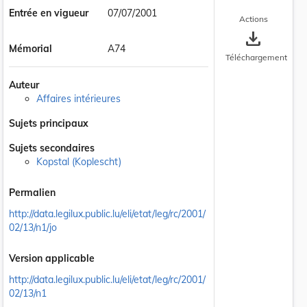
Entrée en vigueur
07/07/2001
Actions
save_alt
Mémorial
A74
Téléchargement
Auteur
Affaires intérieures
Sujets principaux
Sujets secondaires
Kopstal (Koplescht)
Permalien
http://data.legilux.public.lu/eli/etat/leg/rc/2001/
02/13/n1/jo
Version applicable
http://data.legilux.public.lu/eli/etat/leg/rc/2001/
02/13/n1