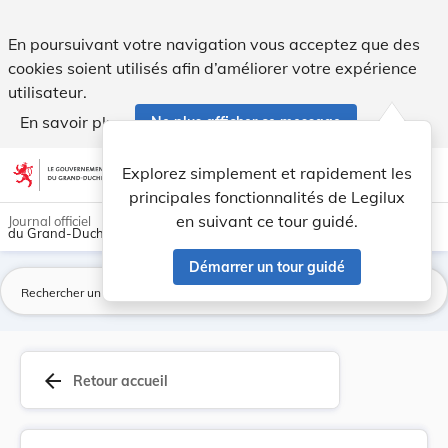
Règlement-taxe concernant l'enlèvement des déch... - Legil
En poursuivant votre navigation vous acceptez que des
cookies soient utilisés afin d’améliorer votre expérience
utilisateur.
En savoir plus
Ne plus afficher ce message
Aller au contenu
help
light_mode
dark_mode
account_circle
Explorez simplement et rapidement les
Aide
principales fonctionnalités de Legilux
en suivant ce tour guidé.
Journal officiel
du Grand-Duché de Luxembourg
Démarrer un tour guidé
La
arrow_back
Retour accueil