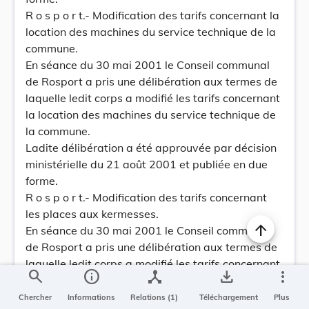
R o s p o r t.- Modification des tarifs concernant la
location des machines du service technique de la
commune.
En séance du 30 mai 2001 le Conseil communal
de Rosport a pris une délibération aux termes de
laquelle ledit corps a modifié les tarifs concernant
la location des machines du service technique de
la commune.
Ladite délibération a été approuvée par décision
ministérielle du 21 août 2001 et publiée en due
forme.
R o s p o r t.- Modification des tarifs concernant
les places aux kermesses.
En séance du 30 mai 2001 le Conseil communal
de Rosport a pris une délibération aux termes de
laquelle ledit corps a modifié les tarifs concernant
search
info
device_hub
save_alt
more_vert
les places aux kermesses.
Ladite délibération a été approuvée par décision
Chercher
Informations
Relations (1)
Téléchargement
Plus