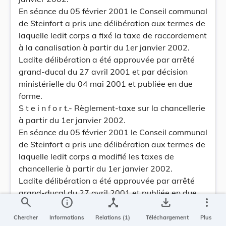
En séance du 05 février 2001 le Conseil communal
de Steinfort a pris une délibération aux termes de
laquelle ledit corps a fixé la taxe de raccordement
à la canalisation à partir du 1er janvier 2002.
Ladite délibération a été approuvée par arrêté
grand-ducal du 27 avril 2001 et par décision
ministérielle du 04 mai 2001 et publiée en due
forme.
S t e i n f o r t.- Règlement-taxe sur la chancellerie
à partir du 1er janvier 2002.
En séance du 05 février 2001 le Conseil communal
de Steinfort a pris une délibération aux termes de
laquelle ledit corps a modifié les taxes de
chancellerie à partir du 1er janvier 2002.
Ladite délibération a été approuvée par arrêté
grand-ducal du 27 avril 2001 et publiée en due
search
info
device_hub
save_alt
more_vert
forme.
S t e i n f o r t.- Fixation des taxes sur les
Chercher
Informations
Relations (1)
Téléchargement
Plus