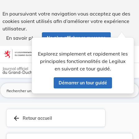
Règlement-taxe sur l'utilisation des centres cu... - Legilux
En poursuivant votre navigation vous acceptez que des
cookies soient utilisés afin d’améliorer votre expérience
utilisateur.
En savoir plus
Ne plus afficher ce message
Aller au contenu
help
light_mode
dark_mode
account_circle
Explorez simplement et rapidement les
Aide
principales fonctionnalités de Legilux
en suivant ce tour guidé.
Journal officiel
du Grand-Duché de Luxembourg
Démarrer un tour guidé
La
arrow_back
Retour accueil