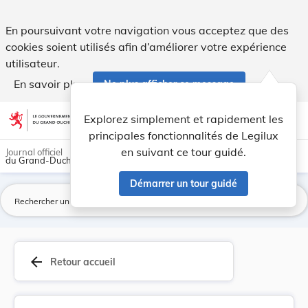
Nouvelle fixation de la redevance à percevoir s... - Legilux
En poursuivant votre navigation vous acceptez que des
cookies soient utilisés afin d’améliorer votre expérience
utilisateur.
En savoir plus
Ne plus afficher ce message
Aller au contenu
help
light_mode
dark_mode
account_circle
Explorez simplement et rapidement les
Aide
principales fonctionnalités de Legilux
en suivant ce tour guidé.
Journal officiel
du Grand-Duché de Luxembourg
Démarrer un tour guidé
La
arrow_back
Retour accueil