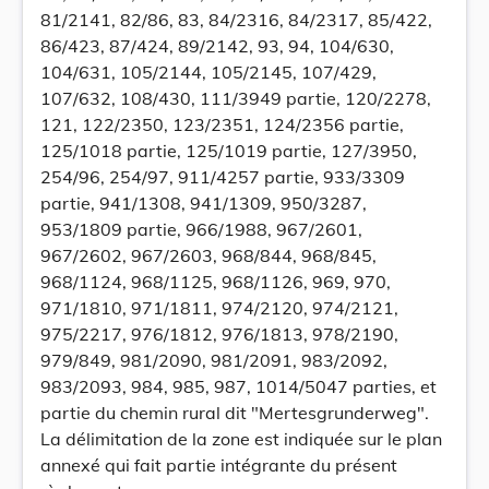
81/2141, 82/86, 83, 84/2316, 84/2317, 85/422,
86/423, 87/424, 89/2142, 93, 94, 104/630,
104/631, 105/2144, 105/2145, 107/429,
107/632, 108/430, 111/3949 partie, 120/2278,
121, 122/2350, 123/2351, 124/2356 partie,
125/1018 partie, 125/1019 partie, 127/3950,
254/96, 254/97, 911/4257 partie, 933/3309
partie, 941/1308, 941/1309, 950/3287,
953/1809 partie, 966/1988, 967/2601,
967/2602, 967/2603, 968/844, 968/845,
968/1124, 968/1125, 968/1126, 969, 970,
971/1810, 971/1811, 974/2120, 974/2121,
975/2217, 976/1812, 976/1813, 978/2190,
979/849, 981/2090, 981/2091, 983/2092,
983/2093, 984, 985, 987, 1014/5047 parties, et
partie du chemin rural dit "Mertesgrunderweg".
La délimitation de la zone est indiquée sur le plan
annexé qui fait partie intégrante du présent