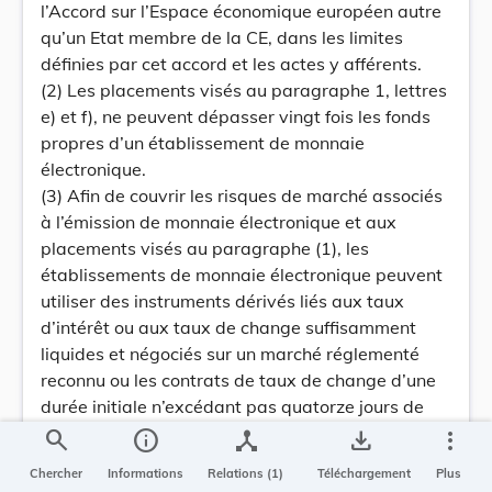
l’Accord sur l’Espace économique européen autre
qu’un Etat membre de la CE, dans les limites
définies par cet accord et les actes y afférents.
(2) Les placements visés au paragraphe 1, lettres
e) et f), ne peuvent dépasser vingt fois les fonds
propres d’un établissement de monnaie
électronique.
(3) Afin de couvrir les risques de marché associés
à l’émission de monnaie électronique et aux
placements visés au paragraphe (1), les
établissements de monnaie électronique peuvent
utiliser des instruments dérivés liés aux taux
d’intérêt ou aux taux de change suffisamment
liquides et négociés sur un marché réglementé
reconnu ou les contrats de taux de change d’une
durée initiale n’excédant pas quatorze jours de
calendrier. L’utilisation d’instruments dérivés n’est
search
info
device_hub
save_alt
more_vert
admissible qu’à la condition que l’objectif
Chercher
Informations
Relations (1)
Téléchargement
Plus
poursuivi et, dans la mesure du possible, le