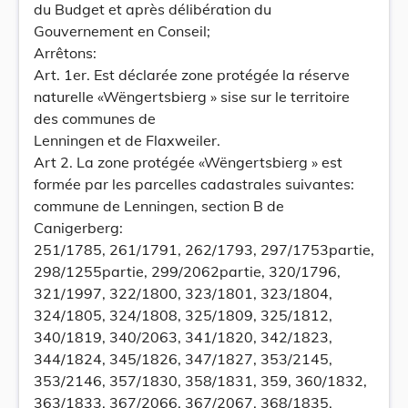
du Budget et après délibération du
Gouvernement en Conseil;
Arrêtons:
Art. 1er. Est déclarée zone protégée la réserve
naturelle «Wëngertsbierg » sise sur le territoire
des communes de
Lenningen et de Flaxweiler.
Art 2. La zone protégée «Wëngertsbierg » est
formée par les parcelles cadastrales suivantes:
commune de Lenningen, section B de
Canigerberg:
251/1785, 261/1791, 262/1793, 297/1753partie,
298/1255partie, 299/2062partie, 320/1796,
321/1997, 322/1800, 323/1801, 323/1804,
324/1805, 324/1808, 325/1809, 325/1812,
340/1819, 340/2063, 341/1820, 342/1823,
344/1824, 345/1826, 347/1827, 353/2145,
353/2146, 357/1830, 358/1831, 359, 360/1832,
363/1833, 367/2066, 367/2067, 368/1835,