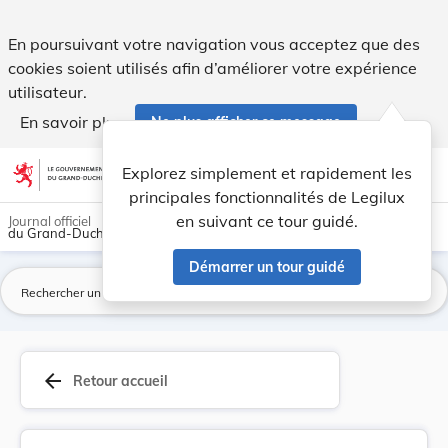
Modification des tarifs à percevoir par les for... - Legilux
En poursuivant votre navigation vous acceptez que des
cookies soient utilisés afin d’améliorer votre expérience
utilisateur.
En savoir plus
Ne plus afficher ce message
Aller au contenu
help
light_mode
dark_mode
account_circle
Explorez simplement et rapidement les
Aide
principales fonctionnalités de Legilux
en suivant ce tour guidé.
Journal officiel
du Grand-Duché de Luxembourg
Démarrer un tour guidé
La
arrow_back
Retour accueil