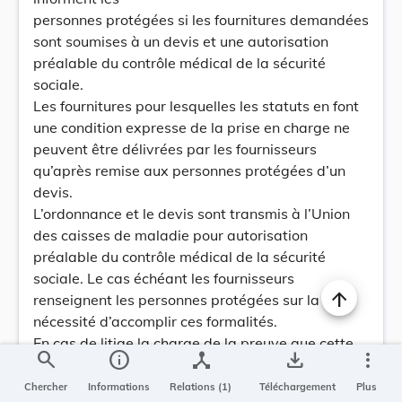
personnes protégées si les fournitures demandées
sont soumises à un devis et une autorisation
préalable du contrôle médical de la sécurité
sociale.
Les fournitures pour lesquelles les statuts en font
une condition expresse de la prise en charge ne
peuvent être délivrées par les fournisseurs
qu’après remise aux personnes protégées d’un
devis.
L’ordonnance et le devis sont transmis à l’Union
des caisses de maladie pour autorisation
préalable du contrôle médical de la sécurité
sociale. Le cas échéant les fournisseurs
renseignent les personnes protégées sur la
nécessité d’accomplir ces formalités.
En cas de litige la charge de la preuve que cette
search
info
device_hub
save_alt
more_vert
information a été donnée incombe au fournisseur.
II) L’alinéa 2 de l’article 26 prend la teneur
Chercher
Informations
Relations (1)
Téléchargement
Plus