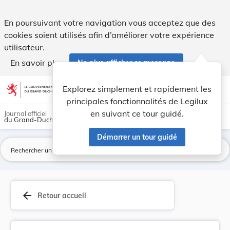
Modification des taxes et redevances à percevoi... - Legilux
En poursuivant votre navigation vous acceptez que des
cookies soient utilisés afin d’améliorer votre expérience
utilisateur.
En savoir plus
Ne plus afficher ce message
Aller au contenu
help
light_mode
dark_mode
account_circle
Explorez simplement et rapidement les
Aide
principales fonctionnalités de Legilux
en suivant ce tour guidé.
Journal officiel
du Grand-Duché de Luxembourg
Démarrer un tour guidé
La
arrow_back
Retour accueil