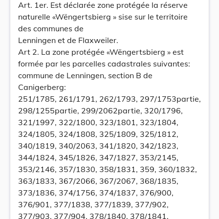
Art. 1er. Est déclarée zone protégée la réserve
naturelle «Wëngertsbierg » sise sur le territoire
des communes de
Lenningen et de Flaxweiler.
Art 2. La zone protégée «Wëngertsbierg » est
formée par les parcelles cadastrales suivantes:
commune de Lenningen, section B de
Canigerberg:
251/1785, 261/1791, 262/1793, 297/1753partie,
298/1255partie, 299/2062partie, 320/1796,
321/1997, 322/1800, 323/1801, 323/1804,
324/1805, 324/1808, 325/1809, 325/1812,
340/1819, 340/2063, 341/1820, 342/1823,
344/1824, 345/1826, 347/1827, 353/2145,
353/2146, 357/1830, 358/1831, 359, 360/1832,
363/1833, 367/2066, 367/2067, 368/1835,
373/1836, 374/1756, 374/1837, 376/900,
376/901, 377/1838, 377/1839, 377/902,
377/903, 377/904, 378/1840, 378/1841,