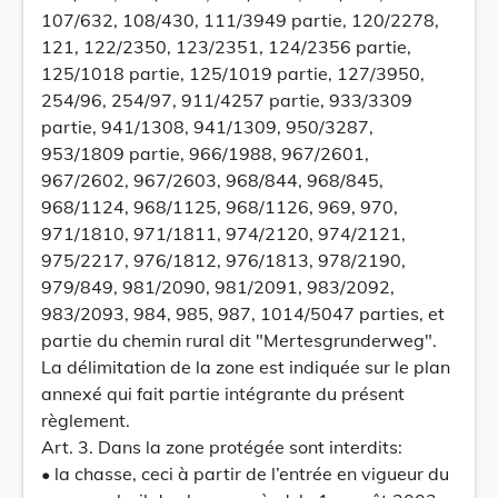
107/632, 108/430, 111/3949 partie, 120/2278,
121, 122/2350, 123/2351, 124/2356 partie,
125/1018 partie, 125/1019 partie, 127/3950,
254/96, 254/97, 911/4257 partie, 933/3309
partie, 941/1308, 941/1309, 950/3287,
953/1809 partie, 966/1988, 967/2601,
967/2602, 967/2603, 968/844, 968/845,
968/1124, 968/1125, 968/1126, 969, 970,
971/1810, 971/1811, 974/2120, 974/2121,
975/2217, 976/1812, 976/1813, 978/2190,
979/849, 981/2090, 981/2091, 983/2092,
983/2093, 984, 985, 987, 1014/5047 parties, et
partie du chemin rural dit "Mertesgrunderweg".
La délimitation de la zone est indiquée sur le plan
annexé qui fait partie intégrante du présent
règlement.
Art. 3. Dans la zone protégée sont interdits:
• la chasse, ceci à partir de l’entrée en vigueur du