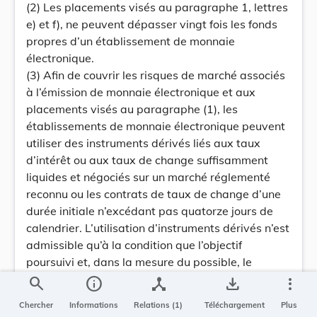
(2) Les placements visés au paragraphe 1, lettres
e) et f), ne peuvent dépasser vingt fois les fonds
propres d’un établissement de monnaie
électronique.
(3) Afin de couvrir les risques de marché associés
à l’émission de monnaie électronique et aux
placements visés au paragraphe (1), les
établissements de monnaie électronique peuvent
utiliser des instruments dérivés liés aux taux
d’intérêt ou aux taux de change suffisamment
liquides et négociés sur un marché réglementé
reconnu ou les contrats de taux de change d’une
durée initiale n’excédant pas quatorze jours de
calendrier. L’utilisation d’instruments dérivés n’est
admissible qu’à la condition que l’objectif
poursuivi et, dans la mesure du possible, le
résultat obtenu soient l’élimination totale des
search
info
device_hub
save_alt
more_vert
risques de marché.
Chercher
Informations
Relations (1)
Téléchargement
Plus
(4) La Commission établit des règles relatives à la