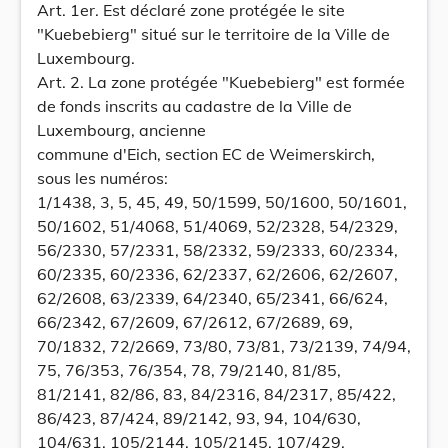
Art. 1er. Est déclaré zone protégée le site
"Kuebebierg" situé sur le territoire de la Ville de
Luxembourg.
Art. 2. La zone protégée "Kuebebierg" est formée
de fonds inscrits au cadastre de la Ville de
Luxembourg, ancienne
commune d'Eich, section EC de Weimerskirch,
sous les numéros:
1/1438, 3, 5, 45, 49, 50/1599, 50/1600, 50/1601,
50/1602, 51/4068, 51/4069, 52/2328, 54/2329,
56/2330, 57/2331, 58/2332, 59/2333, 60/2334,
60/2335, 60/2336, 62/2337, 62/2606, 62/2607,
62/2608, 63/2339, 64/2340, 65/2341, 66/624,
66/2342, 67/2609, 67/2612, 67/2689, 69,
70/1832, 72/2669, 73/80, 73/81, 73/2139, 74/94,
75, 76/353, 76/354, 78, 79/2140, 81/85,
81/2141, 82/86, 83, 84/2316, 84/2317, 85/422,
86/423, 87/424, 89/2142, 93, 94, 104/630,
104/631, 105/2144, 105/2145, 107/429,